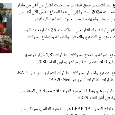
 عند التصدير حقق قفزة نوعية، حيث انتقل من أقل من مليار
درهم سنة 2004 إلى أزيد من 26 مليار درهم سنة 2024 ، مشيرا إلى أن هذا القطاع يشمل الآن أكثر من
من جهة أخرى، ذكر الوزير بأن مجموعة "سافران"، الشريك التاريخي للمملكة منذ 25 عاما، تجدد اليوم
جماهير
ب مندمج للتصنيع والاختبار والصيانة وإصلاح محركات
ويتعلق الأمر، حسب السيد مزور، بإنشاء مصنع لصيانة وإصلاح محركات الطائرات (1,3 مليار درهم)،
وأشار إلى أن الأمر يتعلق أيضا، بتطوير مصنع لتصنيع واختبار محركات الطائرات التجارية من طراز LEAP
وأكد أن هذا الاستثمار الذي تبلغ قيمته 2,1 مليار درهم، وبطاقة تجميع قدرها 350 محرك في السنة، من
وأبرز أن هذا المشروع، الذي يعد ثاني موقع لإنتاج المحرك LEAP-1A على الصعيد العالمي، سيمكن من