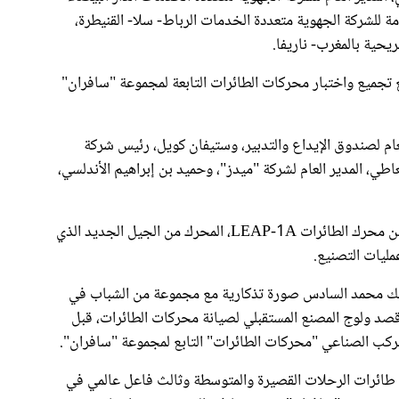
ة للشركة الجهوية متعددة الخدمات الرباط- سلا- القنيطرة،
ريحية بالمغرب- ناريفا.
صنع تجميع واختبار محركات الطائرات التابعة لمجموعة "سافران"
عام لصندوق الإيداع والتدبير، وستيفان كويل، رئيس شركة
طي، المدير العام لشركة "ميدز"، وحميد بن إبراهيم الأندلسي،
بعد ذلك، تم بين يدي جلالة الملك الكشف عن محرك الطائرات LEAP-1A، المحرك من الجيل الجديد الذي
مليات التصنيع.
ملك محمد السادس صورة تذكارية مع مجموعة من الشباب في
قصد ولوج المصنع المستقبلي لصيانة محركات الطائرات، قبل
لمركب الصناعي "محركات الطائرات" التابع لمجموعة "سافران".
ت طائرات الرحلات القصيرة والمتوسطة وثالث فاعل عالمي في