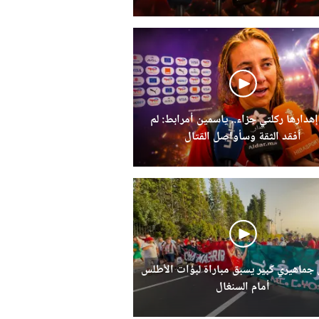
إهدارها ركلتي جزاء.. ياسمين أمرابط: لم
أفقد الثقة وسأواصل القتال
ماهيري كبير يسبق مباراة لبؤات الأطلس
أمام السنغال