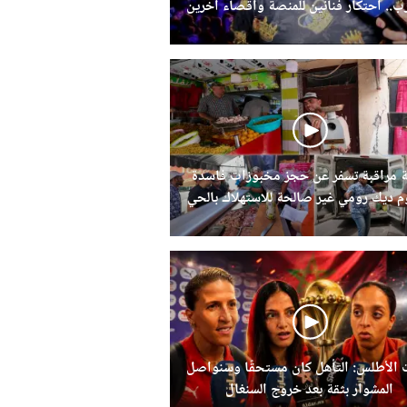
رب.. احتكار فنانين للمنصة واقصاء اخرين
 مراقبة تسفر عن حجز مخبوزات فاسدة
 ديك رومي غير صالحة للاستهلاك بالحي
الحسني
 الأطلس: التأهل كان مستحقًا وسنواصل
المشوار بثقة بعد خروج السنغال