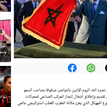
بالمغ
حملة
ولحوم
ره الله، اليوم الإثنين بالنواصر، مرفوقا بصاحب السمو
ل تقديم وإطلاق أشغال إنجاز المركب الصناعي لمحركات
لبؤات
روع المهيكل الذي يعزز مكانة المغرب كقطب استراتيجي عالمي