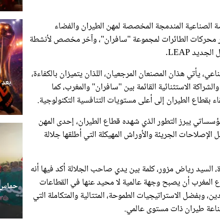
 الصناعية المندمجة المخصصة لمهن الطيران والفضاء
بار محركات الطائرات لمجموعة "سافران"، وآخر مخصص لأنشطة
ديد LEAP.
عي، يأتي هذان المصنعان المرجعيان، اللذان يتميزان بالكفاءة،
بعد 
ة والشراكة الاستثنائية القائمة بين "سافران" والمغرب، كما
قاء بقطاع الطيران إلى أعلى مستويات التنافسية التكنولوجية.
ساتي يبرز التطور الذي شهده قطاع الطيران، إحدى المهن
ل الإصلاحات الجريئة والأوراش المهيكلة التي أطلقها جلالة
رة، السيد رياض مزور، كلمة بين يدي صاحب الجلالة أكد فيها أنه
اع المغرب أن يصبح وجهة عالمية لا محيد عنها في القطاعات
حماس ج
، وبفضل الاستراتيجيات الطموحة، المتتالية والمتكاملة التي
صناعة طيران ذات مستوى عالمي.