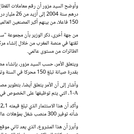
وأوضح السيد مزور أن رقم معاملات القطاع
150 فاعلا، من بينهم أكبر المصنعين العالميين، ويمثل واجهة حقيقية للخبرة الصناعية الوطنية.
ثقتها في منصة المغرب من خلال إنشاء مرك
الطائرات من مستوى عالمي.
بقدرة صيانة تبلغ 150 محركا في السنة وتوفير 600 منصب شغل مباشر بحلول العام 2030.
1-A، التي يتم توظيفها على الخصوص في طرازات الطائرات "إيرباص A320 Neo".
شأنه توفير 300 منصب شغل بمؤهلات عالية في أفق العام 2029.