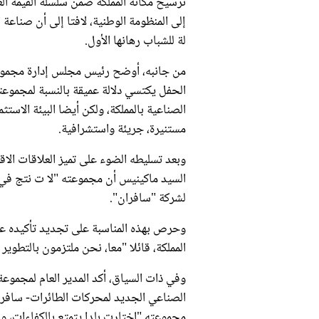
ترسيخ مكانة المملكة ضمن سلسلة القيمة 
إلى المنظومة الوطنية، لافتا إلى أن صناع
لة للشباب رهانها الأول.
من جانبه، أوضح رئيس مجلس إدارة مجموعة
الحفل يكتسي دلالة عميقة بالنسبة لمجموعته
الصناعية بالمملكة، ولكن أيضا البيئة الاستث
مستنيرة، جريئة واستشرافية.
وبعد تسليطه الضوء على تميز العلاقات الاقت
السيد ماكينيس أن مجموعته "لا ت نتج في ا
لشركة "سافران".
وحرص بهذه المناسبة على تجديد تأكيده عز
المملكة، قائلا "معا، نحن ملتزمون بالتطوير
وفي ذات السياق، أكد المدير العام لمجموعة
الصناعي الجديد لمحركات الطائرات- سافر
مجموعته "اختارت بلدا يتمتع بالكفاءات، 