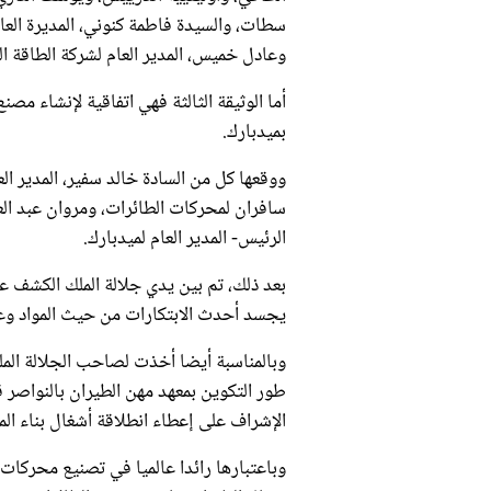
سطات، والسيدة فاطمة كنوني، المديرة العام
وعادل خميس، المدير العام لشركة الطاقة ال
أما الوثيقة الثالثة فهي اتفاقية لإنشاء م
بميدبارك.
ووقعها كل من السادة خالد سفير، المدير ال
سافران لمحركات الطائرات، ومروان عبد العا
الرئيس- المدير العام لميدبارك.
يجسد أحدث الابتكارات من حيث المواد وع
وبالمناسبة أيضا أخذت لصاحب الجلالة ال
طور التكوين بمعهد مهن الطيران بالنواصر 
الإشراف على إعطاء انطلاقة أشغال بناء ا
وباعتبارها رائدا عالميا في تصنيع محركا