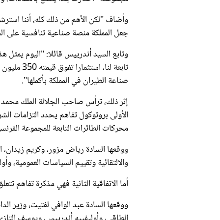
وأضاف "لكن الأهم من ذلك كله، أننا استرشد
جعل المملكة منصة صناعية تنافسية على الص
وتابع السيد أندرييس قائلا: "اليوم يمثل ه
تابعة لنا،
صناعة الطيران في المملكة بأكملها".
إثر ذلك، ترأس صاحب الجلالة الملك محمد ا
الأولى بروتوكول تفاهم يحدد التزامات الش
محركات الطائرات التابعة للمجموعة الفرنس
ووقعها السادة رياض مزور، وكريم زيدان، ال
والالتقائية وتقييم السياسات العمومية، وأو
أما الاتفاقية الثانية فهي مذكرة تفاهم تتع
ووقعها السادة عبد الوافي لفتيت، وزير الد
الطاقي، وأوليفييه أندرييس، ويوسف التازي، 