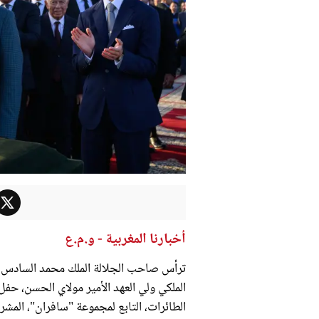
أخبارنا المغربية - و.م.ع
ترأس صاحب الجلالة الملك محمد السادس، نص
الملكي ولي العهد الأمير مولاي الحسن، حف
الطائرات، التابع لمجموعة "سافران"، المش