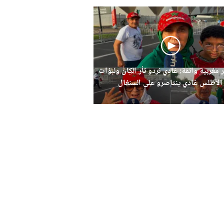
 مغربية واثقة: غادي نردو ثأر الكان ولبؤات
الأطلس غادي ينتاصرو على السنغال