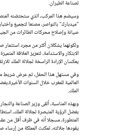
لصناعة الطيران.
وسيضم هذا المركب، الذي ستحتضنه المنصة
"ميدبارك" بالنواصر، مصنعا لتجميع واخت
صيانة وإصلاح محركات الطائرات من الجيل الج
ولكونهما يشكلان أكثر من مجرد استثمار صنا
الابتكار والاستدامة، لتعزيز العلاقة المتميز
يعكسان الإرادة الراسخة لجلالة الملك للارت
وفي مستهل هذا الحفل، تم عرض شريط مؤس
العالمية للمغرب خلال السنوات الأخيرة،بفض
الملك.
وبهذه المناسبة، ألقى وزير الصناعة والتجا
بفضل الرؤية المتبصرة لجلالة الملك، استط
المتطورة، مسجلا أنه في ظرف أقل من عقدين
يقودها جلالته، تمكنت المملكة من إرساء 