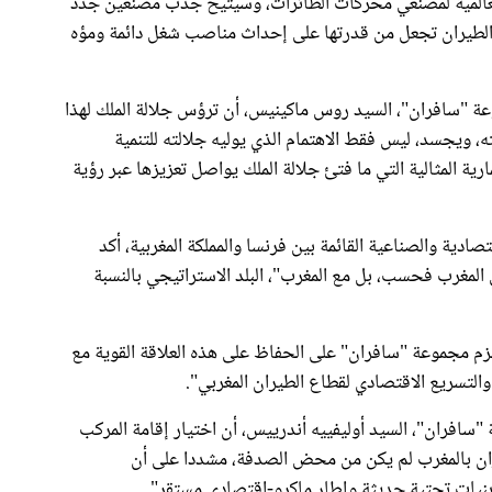
العالمية لمصنعي محركات الطائرات، وسيتيح جذب مصنعين جدد
ة الطيران تجعل من قدرتها على إحداث مناصب شغل دائمة ومؤه
 "سافران"، السيد روس ماكينيس، أن ترؤس جلالة الملك لهذا
، ويجسد، ليس فقط الاهتمام الذي يوليه جلالته للتنمية
مارية المثالية التي ما فتئ جلالة الملك يواصل تعزيزها عبر رؤية
صادية والصناعية القائمة بين فرنسا والمملكة المغربية، أكد
لمغرب فحسب، بل مع المغرب"، البلد الاستراتيجي بالنسبة
م مجموعة "سافران" على الحفاظ على هذه العلاقة القوية مع
 والتسريع الاقتصادي لقطاع الطيران المغربي".
 "سافران"، السيد أوليفييه أندرييس، أن اختيار إقامة المركب
ان بالمغرب لم يكن من محض الصدفة، مشددا على أن
وبنيات تحتية حديثة وإطار ماكرو-اقتصادي مستقر".