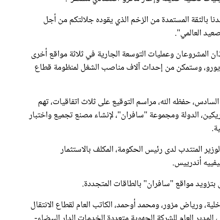
نا بالثقة المستمدة من الزخم الذي يقوده جلالتكم من أجل
عيد العالمي".
ذان المشروعان وعمليات التوسعة الجارية في ثلاثة مواقع أخرى
 استثمارا تفوق قيمته 350 مليون يورو، وستمكن من إحداث آلاف مناصب الشغل لمنظومة قطاع
لسادس، حفظه الله، مراسم التوقيع على ثلاث اتفاقيات، تهم
ريكين، الدولة ومجموعة "سافران"، لإنشاء مصنع تجميع واختبار
ية.
وزير المنتدب لدى رئيس الحكومة، المكلف بالاستثمار
ليفييه أندرييس.
لق بتزويد مواقع "سافران" بالطاقات المتجددة.
اخلية، ورياض مزور، ومحمد أوحمد، الكاتب العام لقطاع الانتقال
المدير العام للشركة الجهوية متعددة الخدمات الدار البيضاء-