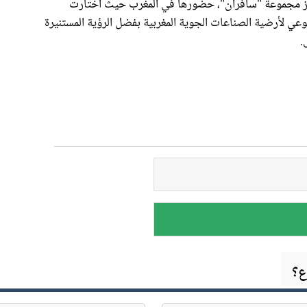
زز مجموعة "سافران"، حضورها في المغرب حيث اختارت
س التقدم النوعي لأرضية الصناعات الجوية المغربية بفضل الرؤية المستنيرة
.
ع؟