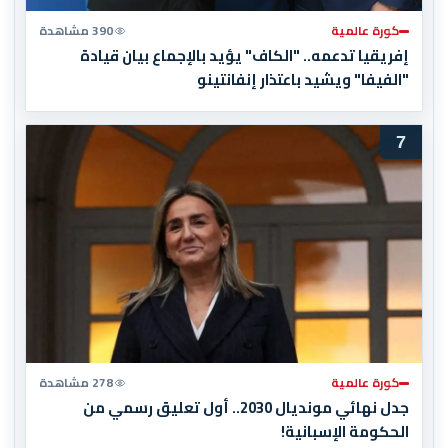
كورة عالمية
390 مشاهدة
إفريقيا تدعمه.. "الكاف" يؤيد بالإجماع بيان قيادة
"الفيفا" ويشيد باعتذار إنفانتينو
7
كورة عالمية
278 مشاهدة
جدل نهائي مونديال 2030.. أول تعليق رسمي من
الحكومة الإسبانية!