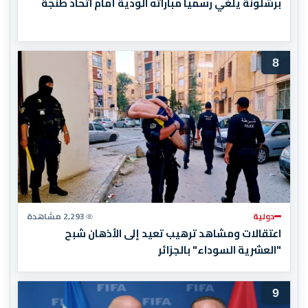
برشلونة يلغي رسميا مباراته الودية أمام اتحاد طنجة
8
دولية
2,293 مشاهدة
اعتقالات ومشاهد ترهيب تعيد إلى الأذهان شبح
"العشرية السوداء" بالجزائر
9