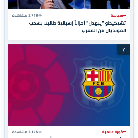
سياسة
3,718 مشاهدة
تشيكيطو "يبهدل" أحزاباً إسبانية طالبت بسحب
المونديال من المغرب
7
كورة عالمية
3,174 مشاهدة