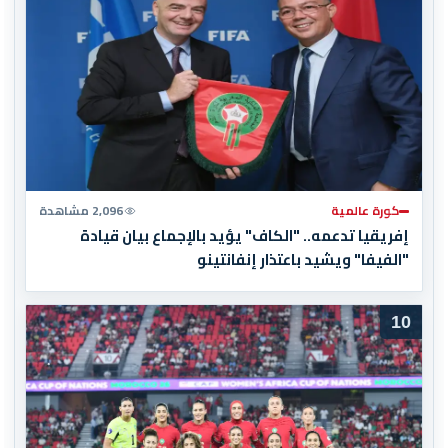
كورة عالمية
2,096 مشاهدة
إفريقيا تدعمه.. "الكاف" يؤيد بالإجماع بيان قيادة
"الفيفا" ويشيد باعتذار إنفانتينو
10