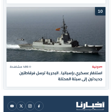
10
دولية
486 مشاهدة
استنفار عسكري بإسبانيا.. البحرية ترسل فرقاطتين
جديدتين إلى سبتة المحتلة