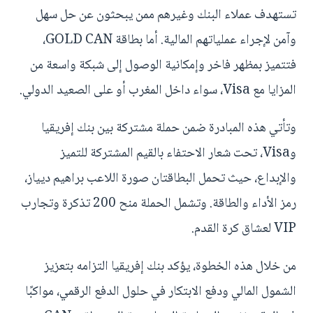
تستهدف عملاء البنك وغيرهم ممن يبحثون عن حل سهل
وآمن لإجراء عملياتهم المالية. أما بطاقة GOLD CAN،
فتتميز بمظهر فاخر وإمكانية الوصول إلى شبكة واسعة من
المزايا مع Visa، سواء داخل المغرب أو على الصعيد الدولي.
وتأتي هذه المبادرة ضمن حملة مشتركة بين بنك إفريقيا
وVisa، تحت شعار الاحتفاء بالقيم المشتركة للتميز
والإبداع، حيث تحمل البطاقتان صورة اللاعب براهيم ديياز،
رمز الأداء والطاقة. وتشمل الحملة منح 200 تذكرة وتجارب
VIP لعشاق كرة القدم.
من خلال هذه الخطوة، يؤكد بنك إفريقيا التزامه بتعزيز
الشمول المالي ودفع الابتكار في حلول الدفع الرقمي، مواكبًا