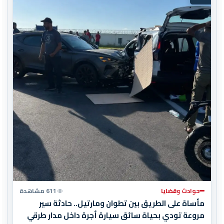
حوادث وقضايا
611 مشاهدة
مأساة على الطريق بين تطوان ومارتيل.. حادثة سير
مروعة تودي بحياة سائق سيارة أجرة داخل مدار طرقي