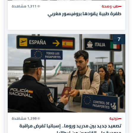
طب وصحة
1,311 مشاهدة
طفرة طبية يقودها بروفيسور مغربي
7
دولية
1,298 مشاهدة
تصعيد جديد بين مدريد وروما.. إسبانيا تفرض مراقبة
حدودية على القادمين من إيطاليا