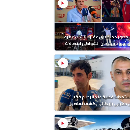
ضور جماهيري غفير.. الشاب عمرو
أجواء مهرجان الشواطئ لاتصالات
ب بطنجة
ستجدات قضية عبد الرحيم فقير..
 مغربي بإيطاليا يكشف تفاصيل
ة ونتائج التشريح