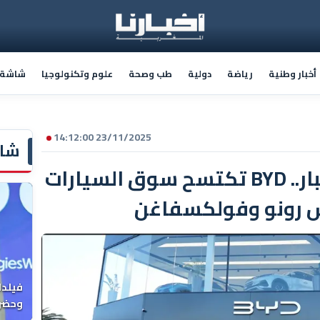
أخبار وطنية
رياضة
دولية
طب وصحة
علوم وتكنولوجيا
شاشة أ
23/11/2025 14:12:00
شاش
زحف صيني يربك الكبار.. BYD تكتسح سوق السيارات
رش رونو وفولكسفاغن
فيلدا
وحضرن