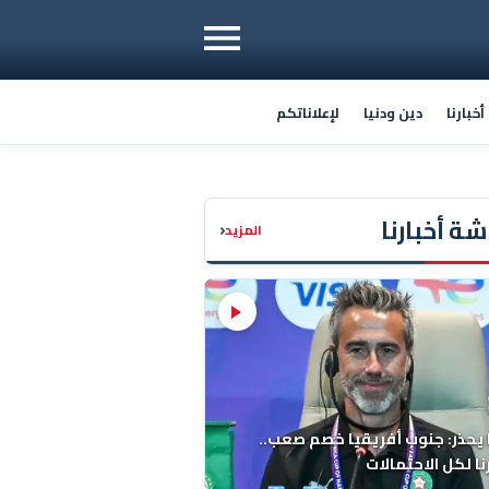
خبارنا
دين ودنيا
لإعلاناتكم
ة أخبارنا
‹
المزيد
 يحذر: جنوب أفريقيا خصم صعب..
ا لكل الاحتمالات