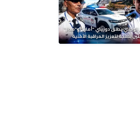
 الوطني يطلق دوريتي "أمان" و"مدار"
تين بطنجة لتعزيز المراقبة الأمنية