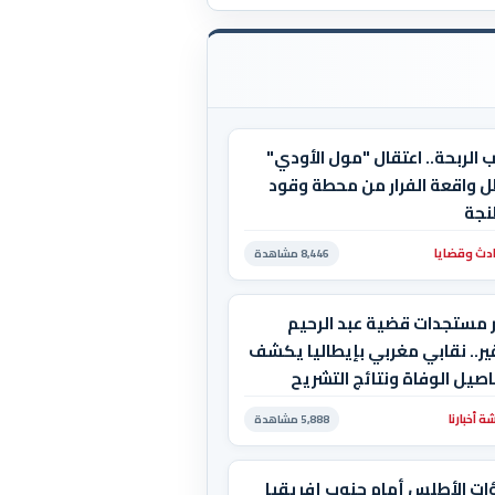
 الربحة.. اعتقال "مول الأودي"
ل واقعة الفرار من محطة وقود
نجة
دث وقضايا
8,446 مشاهدة
ر مستجدات قضية عبد الرحيم
ر.. نقابي مغربي بإيطاليا يكشف
صيل الوفاة ونتائج التشريح
 أخبارنا
5,888 مشاهدة
ات الأطلس أمام جنوب إفريقيا