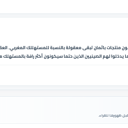
دمون منتجات باثمان تبقى معقولة بالنسبة للمستهللك المغربي. العق
ا يدخلوا لهم الصينيين الذين حتما سيكونون أكثر رافة بالمستهلك م
قبل ظهورها للقراء.