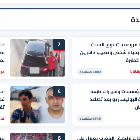
دة
2
 مروعة بـ "سوق السبت"
جاب
تودي بحياة شخص وتصيب 3 آخرين
بط
خطيرة
بط
قضايا
حوا
9,880 مشاهدة
4
ؤسسات وسيارات تابعة
آخ
 البوليساريو بعد تصاعد
فقي
ان
تفا
شاشة
6,648 مشاهدة
6
ات ملكية.. المغرب يعمل على
لبؤ