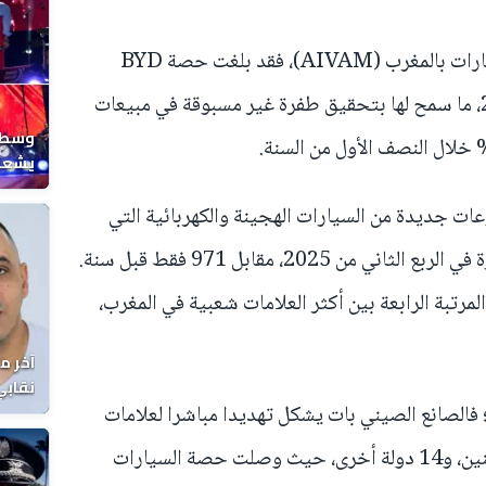
وحسب بيانات جمعية مستوردي السيارات بالمغرب (AIVAM)، فقد بلغت حصة BYD
2,63% من السوق خلال يوليوز 2025، ما سمح لها بتحقيق طفرة غير مسبوقة في مبيعات
وسط ح
يشعل 
المغر
ات جديدة من السيارات الهجينة والكهربائية التي
رفعت مبيعات العلامة إلى 1982 سيارة في الربع الثاني من 2025، مقابل 971 فقط قبل سنة.
قدم الصاروخي وضع BYD في المرتبة الرابعة بين أكثر العلامات شعبية في المغرب،
آخر م
نقابي
فالصانع الصيني بات يشكل تهديدا مباشرا لعلامات
الوفا
أوروبية كبرى في إفريقيا الجنوبية، البنين، و14 دولة أخرى، حيث وصلت حصة السيارات