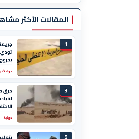
المقالات الأكثر مشاه
1
جريمة
بجروح 
حوادث و
3
حرق م
لقيادة
الاحتق
دولية
5
بتعليم