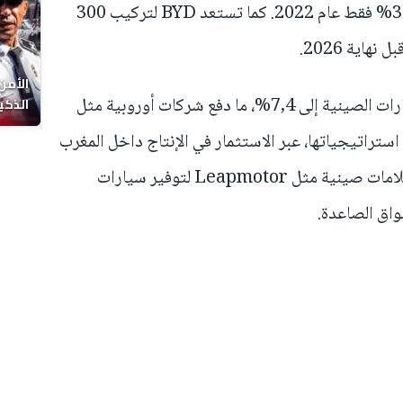
الصينية إلى 15% من السوق مقابل 3.1% فقط عام 2022. كما تستعد BYD لتركيب 300
اية 2026.
الأمن
أما في أوروبا، فقد ارتفعت حصة السيارات الصينية إلى 7,4%، ما دفع شركات أوروبية مثل
الذكي
استراتيجياتها، عبر الاستثمار في الإنتاج داخل المغرب
وجنوب إفريقيا، ودخول شراكات مع علامات صينية مثل Leapmotor لتوفير سيارات
واق الصاعدة.