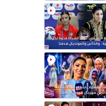
 الرميشي: غزلان الشباك قدوة لكل
ة.. والكأس والمونديال هدفنا
فنية مميزة.. ابتسام تسكت تخطف
اء في مهرجان شواطئ اتصالات
ب بالمضيق