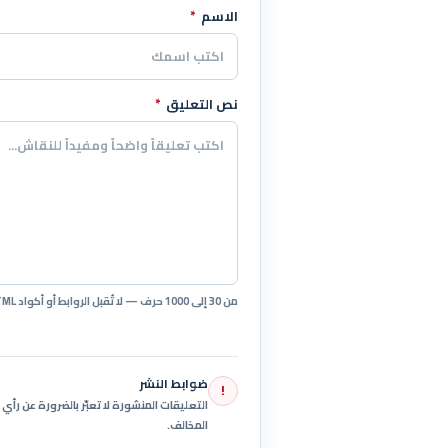
الاسم
*
اترك هذا الحقل فارغاً
نص التعليق
*
من 30 إلى 1000 حرف — لا تُقبل الروابط أو أكواد HTML.
ضوابط النشر
!
التعليقات المنشورة لا تعبّر بالضرورة عن رأ
المخالف.