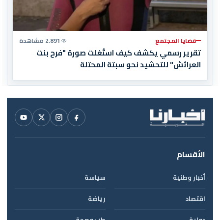
قضايا المجتمع
2,891 مشاهدة
تقرير رسمي يكشف كيف استُغلت صورة "فرح بنت
العرائش" للتحشيد نحو سبتة المحتلة
الأقسام
أخبار وطنية
سياسة
اقتصاد
رياضة
دولية
طب وصحة