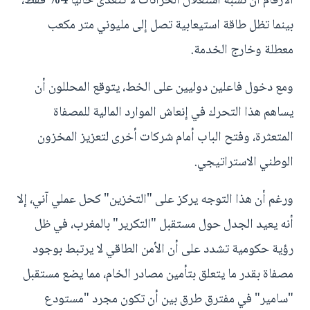
الأرقام أن نسبة استغلال الخزانات لا تتعدى حالياً 4% فقط،
بينما تظل طاقة استيعابية تصل إلى مليوني متر مكعب
معطلة وخارج الخدمة.
ومع دخول فاعلين دوليين على الخط، يتوقع المحللون أن
يساهم هذا التحرك في إنعاش الموارد المالية للمصفاة
المتعثرة، وفتح الباب أمام شركات أخرى لتعزيز المخزون
الوطني الاستراتيجي.
ورغم أن هذا التوجه يركز على "التخزين" كحل عملي آني، إلا
أنه يعيد الجدل حول مستقبل "التكرير" بالمغرب، في ظل
رؤية حكومية تشدد على أن الأمن الطاقي لا يرتبط بوجود
مصفاة بقدر ما يتعلق بتأمين مصادر الخام، مما يضع مستقبل
"سامير" في مفترق طرق بين أن تكون مجرد "مستودع