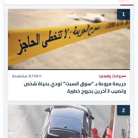
1
حوادث وقضايا
9,738 مشاهدة
جريمة مروعة بـ "سوق السبت" تودي بحياة شخص
وتصيب 3 آخرين بجروح خطيرة
2