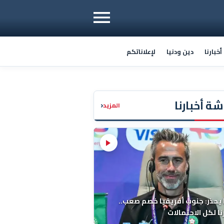
خبارنا
دين ودنيا
لإعلاناتكم
ة أخبارنا
‹
المزيد
 يحذر: جنوب أفريقيا خصم صعب..
ا لكل الاحتمالات