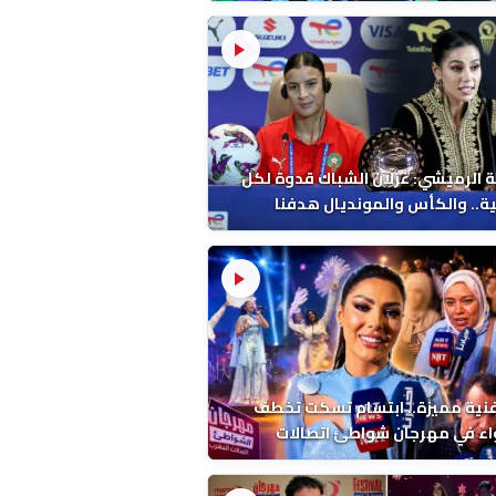
 الرميشي: غزلان الشباك قدوة لكل
ة.. والكأس والمونديال هدفنا
فنية مميزة.. ابتسام تسكت تخطف
اء في مهرجان شواطئ اتصالات
ب بالمضيق