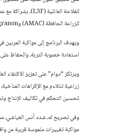
للفلاحة العائلية (3F
للزراعة الحافظة (AMAC) وTamgranon.
ويهدف البرنامج إلى مواكبة المربين ف
استعادة خصوبة التربة، والحفاظ على ا
ويرتكز “دوام” على تعزيز الاكتفاء ال
زراعية تتلاءم مع الإكراهات المناخية،
تحسين التحكم في تكاليف الإنتاج وتعز
وفي تصريح له، شدد أنس العياشي، مدي
مواكبة تغييرات ملموسة قريبة من واقع