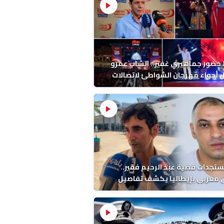
ضور جماهيري غفير.. الشاب عمرو
أجواء مهرجان الشواطئ لاتصالات
ب بطنجة
ستجدات قضية عبد الرحيم فقير..
 مغربي بإيطاليا يكشف تفاصيل
ة ونتائج التشريح