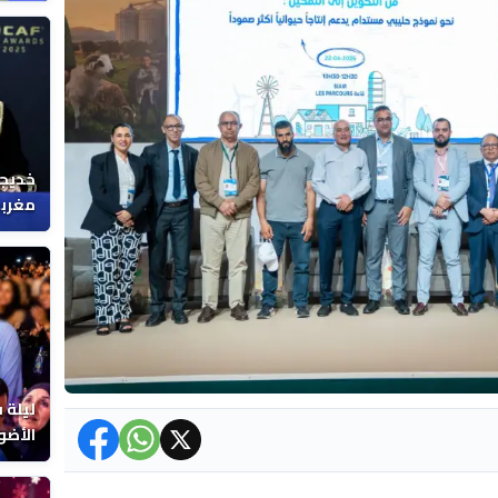
خديجة
مغربي
ليلة 
الأضو
المغر