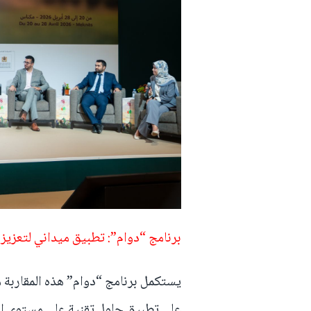
برنامج “دوام”: تطبيق ميداني لتعزيز
يستكمل برنامج “دوام” هذه المقاربة من