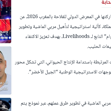
حابة
أعلنت سنطرال دانون، على هامش مشاركتها في المعرض الدولي للفلاحة بالمغرب 2026، عن
ملكة، كآلية استراتيجية لتأهيل مربي الماشية وتطوير
وسط ح
كفاءاتهم، إلى جانب تفعيل برنامج “دوام” التابع لـ Livelihoods، بهدف تعزيز الاكتفاء
يشعل 
المغر
عات الحليب.
المرتبطة باستدامة الإنتاج الحيواني، التي تشكل محور
وجهات الاستراتيجية الوطنية “الجيل الأخضر”.
آخر م
نقابي
الوفا
مربي الماشية في تطوير طرق عملهم، عبر نموذج يتم