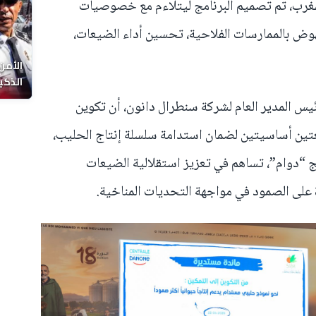
رب، تم تصميم البرنامج ليتلاءم مع خصوصيات
هوض بالممارسات الفلاحية، تحسين أداء الضيعات،
الأمن
الذكي
ئيس المدير العام لشركة سنطرال دانون، أن تكوين
عتين أساسيتين لضمان استدامة سلسلة إنتاج الحليب،
امج “دوام”، تساهم في تعزيز استقلالية الضيعات
 على الصمود في مواجهة التحديات المناخية.