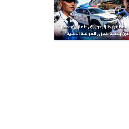
 الوطني يطلق دوريتي "أمان" و"مدار"
تين بطنجة لتعزيز المراقبة الأمنية