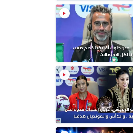
 يحذر: جنوب أفريقيا خصم صعب..
ا لكل الاحتمالات
 الرميشي: غزلان الشباك قدوة لكل
ة.. والكأس والمونديال هدفنا