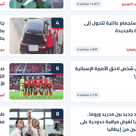
 التعليم
أسو
13,875 مشاهدة
4
ستجمام عائلية تتحول إلى
جاب
بالجديدة
بط
بط
قضايا
حوا
4,805 مشاهدة
6
 شخص لاحق الأميرة الإسبانية
صد
!
الق
ال
أسو
2,795 مشاهدة
8
جديد بين مدريد وروما..
طف
ا تفرض مراقبة حدودية على
مغ
ين من إيطاليا