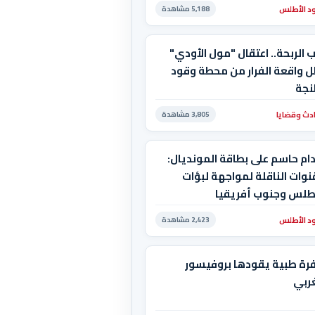
د الأطلس
5,188 مشاهدة
 الربحة.. اعتقال "مول الأودي"
ل واقعة الفرار من محطة وقود
نجة
دث وقضايا
3,805 مشاهدة
ام حاسم على بطاقة المونديال:
نوات الناقلة لمواجهة لبؤات
أطلس وجنوب أفريقيا
د الأطلس
2,423 مشاهدة
رة طبية يقودها بروفيسور
ربي