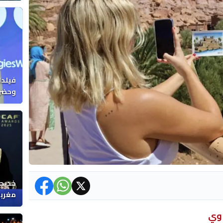
فيلدا
وحضرن
خديجة
مغربي
اوي