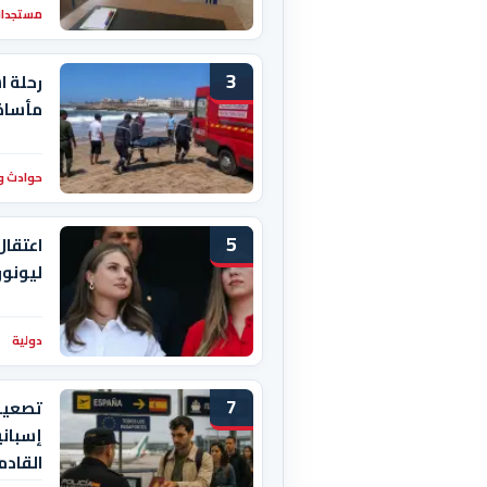
مستجدات
3
رحلة ا
مأساة 
حوادث و
5
اعتقال
ليونور
دولية
7
تصعيد 
إسباني
القادم