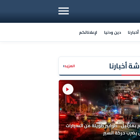
خبارنا
دين ودنيا
لإعلاناتكم
ة أخبارنا
‹
المزيد
م بمارتيل.. طوابير طويلة من السيارات
يضرب حركة السير