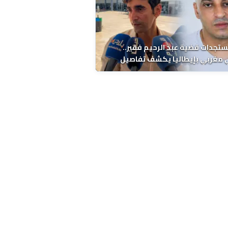
ستجدات قضية عبد الرحيم فقير..
 مغربي بإيطاليا يكشف تفاصيل
ة ونتائج التشريح