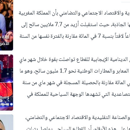
ة والاقتصاد الاجتماعي والتضامني بأن المملكة المغربية
حققت قفزة نوعية جديدة في مؤشراتها الجاذبة، حيث استقبلت أزيد من 7.7 ملايين سائح إلى
غاية متم شهر ماي 2026، مسجلة ارتفاعاً لافتاً بنسبة 7 في المائة مقارنة بالفترة نفسها من السنة
ليلة 
الأضو
المغر
الدينامية الإيجابية للقطاع تواصلت بقوة خلال شهر ماي
2026 وحده، بعدما تدفق على مختلف المعابر والمطارات الوطنية نحو 1.7 مليون سائح، وهو ما
 نمواً استثنائياً وبارزاً بنسبة 13 في المائة مقارنة بالحصيلة المسجلة في شهر ماي من سنة
ة والتصاعدية التي تشهدها الوجهة السياحية للمملكة في
وسط ح
يشعل 
المغر
الصناعة التقليدية والاقتصاد الاجتماعي والتضامني،
ا على هذه الأرقام، أن القطاع السياحي يواصل بثبات