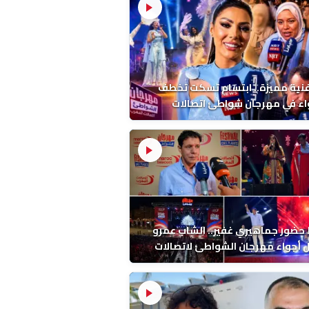
فنية مميزة.. ابتسام تسكت تخطف
اء في مهرجان شواطئ اتصالات
ب بالمضيق
ضور جماهيري غفير.. الشاب عمرو
أجواء مهرجان الشواطئ لاتصالات
ب بطنجة