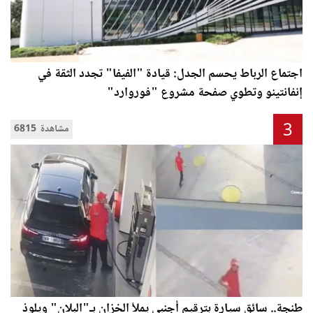
اجتماع الرباط يحسم الجدل: قيادة "الفيفا" تجدد الثقة في
إنفانتينو وتطوي صفحة مشروع "فوروارد"
3
6815 مشاهدة
طنجة.. سائق سيارة بترقيم أجنبي يملأ الخزان بـ"البلان" ويلوذ