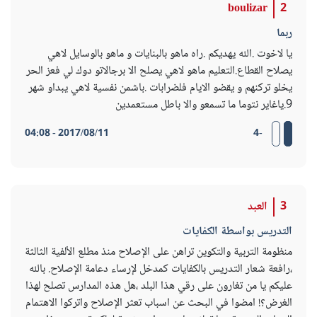
boulizar
2
ربما
يا لاخوت .الله يهديكم .راه ماهو بالبنايات و ماهو بالوسايل لاهي
يصلاح القطاع.التعليم ماهو لاهي يصلح الا برجالاتو دوك لي فعز الحر
يخلو تركنهم و يقضو الايام فلضرابات .باشمن نفسية لاهي يبداو شهر
9.ياغاير نتوما ما تسمعو والا باطل مستعمدين
2017/08/11 - 04:08
-4
3
العبد
التدريس بواسطة الكفايات
منظومة التربية والتكوين تراهن على الإصلاح منذ مطلع الألفية الثالثة
،رافعة شعار التدريس بالكفايات كمدخل لإرساء دعامة الإصلاح. بالله
عليكم يا من تغارون على رقي هذا البلد ،هل هذه المدارس تصلح لهذا
الغرض؟! امضوا في البحث عن اسباب تعثر الإصلاح واتركوا الاهتمام