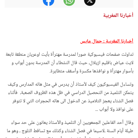
أخبارنا المغربية
أخبارنا المغربية : جمال مايس
تداولت صفحات فيسبوكية صورا لمدرسة مهترأة بأيت اوعريان منطقة تابعة
لايت عياض باقليم ازيلال، حيث قال النشطاء أن المدرسة بدون أبواب و
بأسوار مهترأة و نوافذها مكسرة وأسقف متطايرة.
وتساءل الفيسبوكيون كيف لأستاذ أن يدرس في مثل هاته المدارس وكيف
يتمكن التلميذ من التحصيل الدراسي في ظل هذه الظروف الصعبة، فأثناء
فصل الشتاء يعجز التلاميذ عن الدخول الى هاته الحجرات التي لا تتوفر
على نوافذ ولا أبواب ...
وقال أحد الفاعلين الجمعويين أن التلميذ والأستاذ يعانون على حد سواء
طيلة أيام السنة ،لاسيما في فصل الشتاء وكذلك مع تساقط الثلوج ، وهو ما