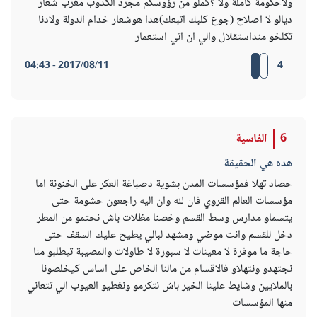
ولاحكومة كاملة ولا ؟كملو من رؤوسكم مجرد الكدوب مغرب شعار
ديالو لا اصلاح (جوع كلبك اتبعك)هدا هوشعار خدام الدولة ولادنا
تكلخو منداستقلال والي ان اتي استعمار
2017/08/11 - 04:43
4
6
الفاسية
هده هي الحقيقة
حصاد تهلا فمؤسسات المدن بشوية دصباغة العكر على الخنونة اما
مؤسسات العالم القروي فان لله وان اليه راجعون حشومة حتى
يتسماو مدارس وسط القسم وخصنا مظلات باش نحتمو من المطر
دخل للقسم وانت موضي ومشهد لبالي يطيح عليك السقف حتى
حاجة ما موفرة لا معينات لا سبورة لا طاولات والمصيبة تيطلبو منا
نجتهدو ونتهلاو فالاقسام من مالنا الخاص على اساس كيخلصونا
بالملايين وشايط علينا الخير باش نتكرمو ونغطيو العيوب الي تتعاني
منها المؤسسات