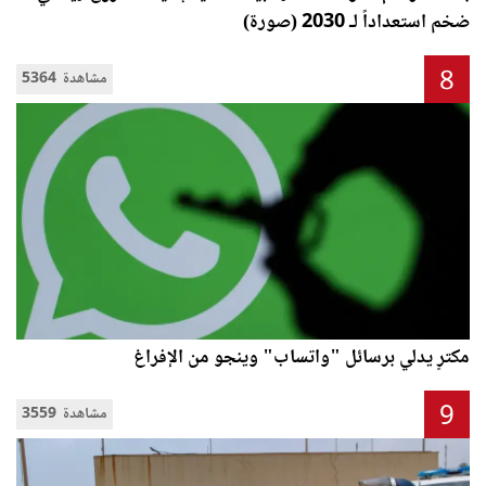
ضخم استعداداً لـ 2030 (صورة)
8
5364 مشاهدة
مكترٍ يدلي برسائل "واتساب" وينجو من الإفراغ
9
3559 مشاهدة