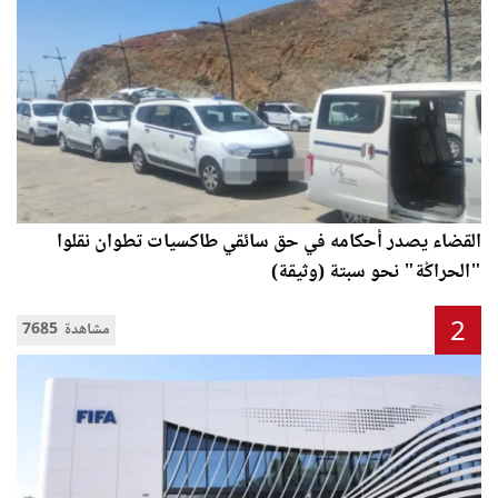
القضاء يصدر أحكامه في حق سائقي طاكسيات تطوان نقلوا
"الحراݣة" نحو سبتة (وثيقة)
2
7685 مشاهدة