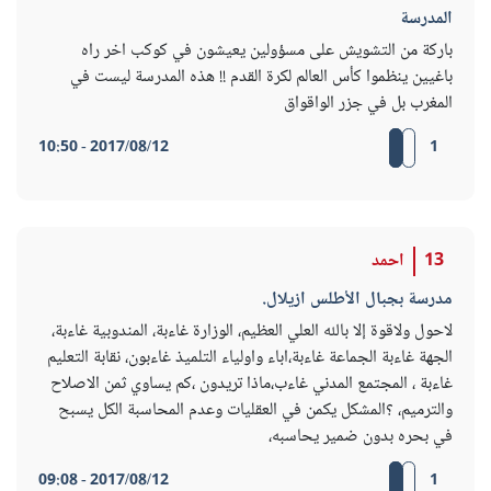
المدرسة
باركة من التشويش على مسؤولين يعيشون في كوكب اخر راه
باغيين ينظموا كأس العالم لكرة القدم !! هذه المدرسة ليست في
المغرب بل في جزر الواقواق
2017/08/12 - 10:50
1
13
احمد
مدرسة بجبال الأطلس ازيلال.
لاحول ولاقوة إلا بالله العلي العظيم، الوزارة غاءبة، المندوبية غاءبة،
الجهة غاءبة الجماعة غاءبة،اباء واولياء التلميذ غاءبون، نقابة التعليم
غاءبة ، المجتمع المدني غاءب،ماذا تريدون ،كم يساوي ثمن الاصلاح
والترميم، ؟المشكل يكمن في العقليات وعدم المحاسبة الكل يسبح
في بحره بدون ضمير يحاسبه،
2017/08/12 - 09:08
1