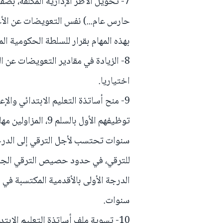
7- تخويل الأطر الإدارية المكلفة، بصفة
حارس عام...) نفس التعويضات عن الأعب
بهذه المهام بقرار للسلطة الحكومية المك
اختياريا.
للترقي، في حدود حصيص الترقي الجاري
سنوات.
10- تسوية ملف أساتذة التعليم الابت