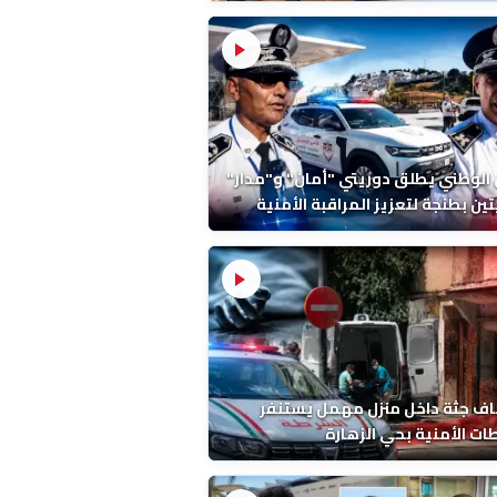
ة ونتائج التشريح
 الوطني يطلق دوريتي "أمان" و"مدار"
تين بطنجة لتعزيز المراقبة الأمنية
ف جثة داخل منزل مهمل يستنفر
ات الأمنية بحي الزهارة