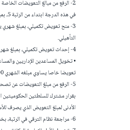
2- الرفع من مبالغ التعويضات الخاصة 
في هذه الدرجة ابتداء من الرتبة 5، بمبلغ شهري يساوي 1.000 درهم.
التأهيلي.
4- إحداث تعويض تكميلي، بمبلغ شهري يساوي 500 درهم، لفائدة المتصرفين التربويين؛
• تخويل المساعدين الإداريين والمساع
تعويضا خاصا يساوي مبلغه الشهري 500 درهم.
5- الرفع من مبلغ التعويضات عن تصح
بقرار مشترك للسلطتين الحكوميتين المك
الأدنى لمبلغ التعويض الذي يصرف للأستاذ ال
6- مراجعة نظام الترقي في الرتبة، بخفض عدد السنوات المطلوبة بالنسبة لبعض الرتب.