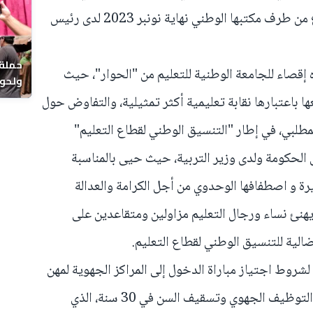
نفسه الملف المطلبي لـ FNE الموضوع من طرف مكتبها الوطني نهاية نونبر 2023 لدى رئيس
حملة 
ه إقصاء للجامعة الوطنية للتعليم من "الحوار"، حيث
ولحوم
بالحي
 باعتبارها نقابة تعليمية أكثر تمثيلية، والتفاوض حول
مطلبي، في إطار "التنسيق الوطني لقطاع التعليم"
نونبر 2023 لدى رئيس الحكومة ولدى وزير التربية، حيث حيى بالمناسبة
رة و اصطفافها الوحدوي من أجل الكرامة والعدالة
 يهنئ نساء ورجال التعليم مزاولين ومتقاعدين على
لية للتنسيق الوطني لقطاع التعليم.
لشروط اجتياز مباراة الدخول إلى المراكز الجهوية لمهن
التربية والتكوين بتكريس التعاقد عبر التوظيف الجهوي وتسقيف السن في 30 سنة، الذي