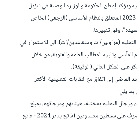
ية ويؤكد إمعان الحكومة والوزارة الوصية في تنزيل
مضامين المرسوم الصادر في 6 أكتوبر 2023 المتعلق بالنظام الأساسي (الرجعي) الخاص
يده"، وفق تعبيرها.
التعليم (مزاولين/ات ومتقاعدين/ات)، الى الاستمرار في
لمآسي وتلبية المطالب العامة والفئوية، من خلال
ر على الشكل التالي (الوثيقة).
الماضي إلى اتفاق مع النقابات التعليمية الأكثر
بما يلي:
اء ورجال التعليم بمختلف هيئاتهم ودرجاتهم، بمبلغ
شهري صاف حدد في 1.500 درهم، يصرف على قسطين متساويين (فاتح يناير 2024 - فاتح