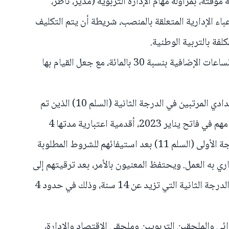
 مؤقتة، بمزاولة مهام الإدارة التربوية (مدير، ناظر،
اء الإدارية المتعلقة بالمنصب، شريطة أن يتم التكليف
لفة بالتربية الوطنية.
8- الزيادة في مقادير التعويضات عن الساعات الإضافية بنسبة 30 بالمائة، مع جعل القيام بها
9- منح أساتذة التعليم الابتدائي والإعدادي المرتبين في الدرجة الثانية (السلم 10) الذين تم
توظيفهم الأول بالسلم 9، المزاولين مهامهم في فاتح يناير 2023، أقدمية اعتبارية مدتها 4
سنوات تحتسب لأجل الترقي إلى الدرجة الأولى (السلم 11) بعد استيفائهم للشروط المطلوبة
 به العمل. ويحتفظ المعنيون بالأمر، بعد ترقيتهم إلى
الدرجة الأولى بالأقدمية المكتسبة في الدرجة الثانية التي تزيد عن 14 سنة، وذلك في حدود 4
دائي والملحقين التربويين وملحقي الاقتصاد والإدارة،