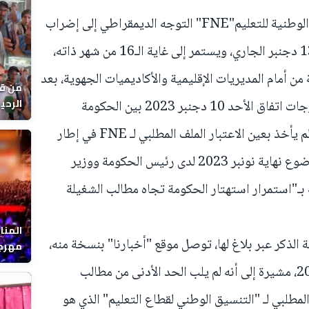
دعت اللجنة الإدارية الوطنية للجامعة الوطنية للتعليم"FNE" التوجه الديمقراطي إلى إضراب
وطني جديد، ينطلق يوم غد الأربعاء 13 دجنبر الجاري، ويستمر إلى غاية الـ16 من شهر ذاته،
أمام المديريات الإقليمية والأكاديميات الجهوية، بعد
من قل
غد الخميس، وذلك احتجاجا على مخرجات اتفاق الأحد 10 دجنبر 2023 بين الحكومة
يوماً
والنقابات الأربعة الأكثر تمثيلية، الذي لم يأخذ بعين الاعتبار الملف المطلبي لـ FNE في إطار
"التنسيق الوطني لقطاع التعليم" الموضوع نهاية نونبر 2023 لدى رئيس الحكومة ووزير
 بـ"استمرار استهتار الحكومة تجاه مطالب الشغيلة
المنا
ة الذكر عبر بلاغ لها، توصل موقع "أخبارنا" بنسخة منه،
مهرجا
واقصا
عن رفضها لاتفاق الأحد 10 دجنبر 2023، مشيرة إلى أنه لم يلب الحد الأدنى من مطالب
لمطلبي لـ "التنسيق الوطني لقطاع التعليم" الذي هو