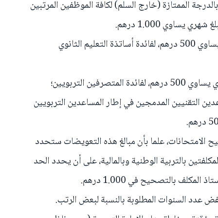
بالدرجة الممتازة (خارج السلم) لكافة الموظفين المرتبين
3- منح تعويض تكميلي، بمبلغ شهري يساوي 500 درهم، لفائدة أساتذة التعليم الثانوي
دين التقنيين المدمجين في إطار المساعدين التربويين
يح الامتحانات، علما بأن مبالغ هذه التعويضات ستحدد
لفتين بالتربية الوطنية وبالمالية، على أن يحدد الحد
مكلف بالتصحيح في 1.000 درهم.