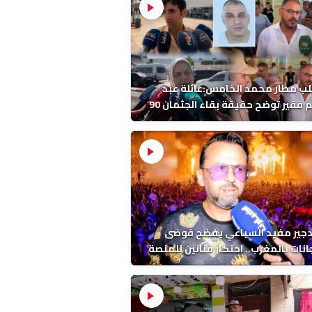
ب مطار محمد الخامس:عائلة عبد
الرحيم فقير توضح حقيقة بقاء الجثمان 90
 قبل إعادته إلى المغرب
دجير مفيد السباعي يفضح فوضى
نات بالمغرب.. احتكار فنانين للمنصة
ء اخرين