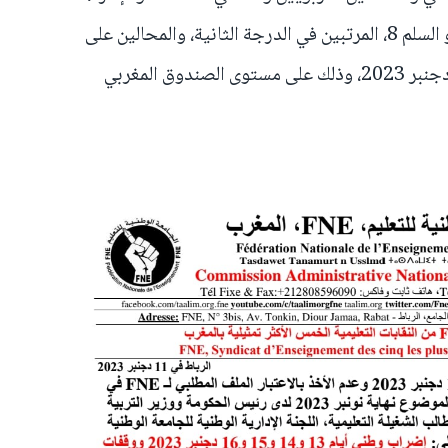
الذين تم توظيفهم الأول في السلم 7 أو السلم 8، المرتبين في الدرجة الثانية، والمحالين على
التقاعد ما بين فاتح يناير 2012 و31 دجنبر 2023، وذلك على مستوى الصندوق المغربي