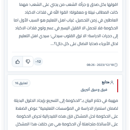
اقولها بكل صدق و جرأة: الشعب من يجني على الشعب؛ مهما
كانت المطالب نبيلة و معقولة؛ اتقوا الله في فلذات الاكباد
العاطلين في زمن التحصيل، غياب اهل التعليم هو السبب الأول اما
الحكومة فلا تتحمل الا القليل اليسير في عسر ولوج فلذات الاكباد
إلى حجرات الدراسة؛ الا ترق القلوب سيدتي؛ سيدي اهل التعليم
لحال الأبرياء ضحايا النضال على كل حال!؟....
-12
2023/12/18 - 08:26
متابع
تعليق 16
فيق وعيق ألبريق
مهيبة في ختام البيان بـ"الحكومة إلى التسريع بإيجاد الحلول البديلة
لضمان استمرار الدراسة في المؤسسات التعليمية" عوض الضغط
على الحكومة لحل المشكل فإن هذه الفيدرالية تحرض الحكومة
على الأساتذة متجاهلة أن الحكومة هي من خلقت هذا المشكل