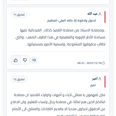
عبد الله
تعليق 11
لاحول ولاقوة إلا بالله العلي العظيم
..ومصلحة الاستاذ من مصلحة التلميذ كذلك.. الفيدرالية عليها
مساندة الأطر التربوية والتعليمية في هذا الظرف الصعب ..والتي
تطالب بحقوقها المشروعة...وتسمية الأمور بمسمياتها..
13
2023/12/18 - 06:32
امير
تعليق 12
امير
متى تفهمون يا ممثلي لآباء و أمهات واولياء التلاميذ ان مصلحة
ابنائكم الذين هم ابنائنا ،في مصلحة رجال ونساء التعليم. وان الدفاع
عن الحقوق لايكون مجديا الا بتقديم اقتراحات والمشي الى الأمام
ولو بخطوة نحو من تدافعون ضده.