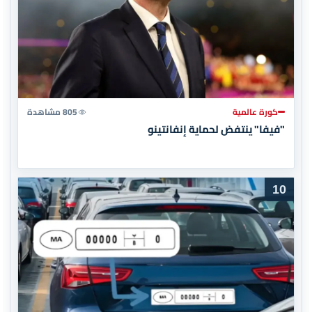
كورة عالمية
805 مشاهدة
"فيفا" ينتفض لحماية إنفانتينو
10