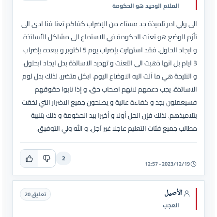
الملام الوحيد هو الحكومة
الى ولي امر تلميذة جد مستاء من الإضراب كفاكم تعنا فنا ادى الى
تأزم الوضع هو تعنت الحكومة في الاستماع الى مشاكل الأساتذة
و ايجاد الحلول. فقد استهترت بإضراب يوم 5 اكتوبر و ببعده بإضراب
3 ايام بل انها ذهبت الى التعنت و تهديد الاساتذة بدل ايجاد ابحلول.
و النتيجة هي ما آلت اليه الاوضاع اليوم. ابكل متضرر. لذلك بدل لوم
الاساتذة، يجب دعمهم لانهم اصحاب حق، و إذا نابوا حقوقهم
فسيعملون بجد و كفاءة عالية و يصلحون جميع الاضرار التي لخقت
بتلاميذهم. لذلك فإن الحل أولا و أخيرا بيد الحكومة و ذلك بتلبية
مطالب جميع فئات التعليم عاجلا غير آجل. و الله ولي التوفيق.
2
2023/12/19 - 12:57
الأصيل
تعليق 20
العجب