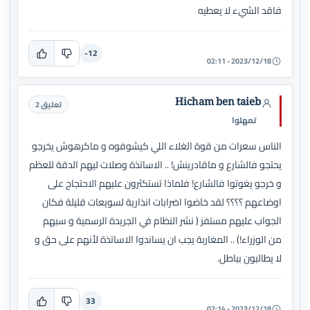
فاقد الشيء لا يعطيه
-12
2023/12/18 - 02:11
Hicham ben taieb
تعليق 2
تمهلوا
الناس سعرات من قوة الغلاء اللي كيشوفوه و ماكرهوش يخرجو
يحتجو فالشارع و ماقادرينش! .. الاساتذة وصلات ليهم الدقة للعظم
و خرجو يغوتوا فالشارع! فلماذا تستكثرون عليهم الاحتجاج على
اوضاعهم ؟؟؟؟ لقد خاضوا اضرابات انذارية لسويعات قليلة فكان
الجواب عليهم مستفز ( نشر النظام في الجريدة الرسمية و سبهم
من الوزراء!) .. المغاربة يجب ان يساندوا الاساتذة لأنهم على حق و
لا يطالبون بباطل.
33
2023/12/18 - 02:14