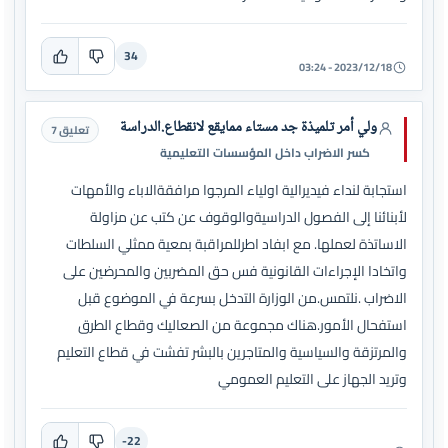
34
2023/12/18 - 03:24
ولي أمر تلميذة جد مستاء ممايقع لانقطاع.الدراسة
تعليق 7
كسر الاضراب داخل المؤسسات التعليمية
استجابة لنداء فيديرالية اولياء المرجوا مرافقةالاباء والأمهات
لأبنائنا إلى الفصول الدراسيةوالوقوف عن كتب عن مزاولة
الاساتذة لعملها. مع ابفاد اطرللمراقبة بمعية ممثلي السلطات
واتخادا الإجراءات القانونية فس حق المضربين والمحرضين على
الاضراب .نلتمس.من الوزارة التدخل بسرعة في الموضوع قبل
استفحال الأمور.هناك مجموعة من الصعاليك وقطاع الطرق
والمرتزقة والسياسية والمتاجرين بالبشر تفشت في قطاع التعليم
وتريد الجهاز على التعليم العمومي
-22