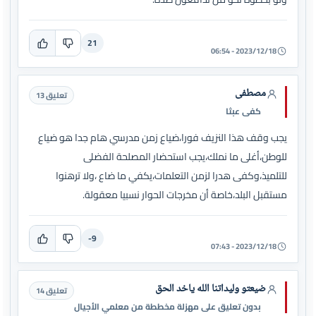
21
2023/12/18 - 06:54
مصطفى
تعليق 13
كفى عبثا
يجب وقف هذا النزيف فورا،ضياع زمن مدرسي هام جدا هو ضياع
للوطن،أغلى ما نملك،يجب استحضار المصلحة الفضلى
للتلميذ،وكفى هدرا لزمن التعلمات،يكفي ما ضاع ،ولا ترهنوا
مستقبل البلد،خاصة أن مخرجات الحوار نسبيا معقولة.
-9
2023/12/18 - 07:43
ضيعتو وليداتنا الله ياخد الحق
تعليق 14
بدون تعليق على مهزلة مخططة من معلمي الأجيال