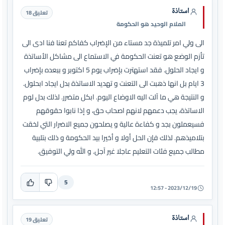
استاذة
تعليق 18
الملام الوحيد هو الحكومة
الى ولي امر تلميذة جد مستاء من الإضراب كفاكم تعنا فنا ادى الى
تأزم الوضع هو تعنت الحكومة في الاستماع الى مشاكل الأساتذة
و ايجاد الحلول. فقد استهترت بإضراب يوم 5 اكتوبر و ببعده بإضراب
3 ايام بل انها ذهبت الى التعنت و تهديد الاساتذة بدل ايجاد ابحلول.
و النتيجة هي ما آلت اليه الاوضاع اليوم. ابكل متضرر. لذلك بدل لوم
الاساتذة، يجب دعمهم لانهم اصحاب حق، و إذا نابوا حقوقهم
فسيعملون بجد و كفاءة عالية و يصلحون جميع الاضرار التي لخقت
بتلاميذهم. لذلك فإن الحل أولا و أخيرا بيد الحكومة و ذلك بتلبية
مطالب جميع فئات التعليم عاجلا غير آجل. و الله ولي التوفيق.
5
2023/12/19 - 12:57
استاذة
تعليق 19