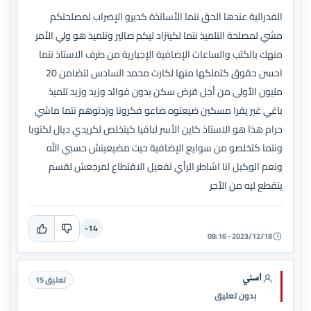
الفدرالية عندها الحق نتما الأساتذة كديرو الإضراب لمصلحتكم
مشي لمصلحة التلميذ نتما لكيتزاد ليكم صالير وتلميذ هو ولي الأمر
منهك بالكتب والساعات الإضافية الإجبارية من طرف الاستاذ نتما
احسن حقوق كتملكها منها لكارت محمد السادس لتضامن 20
مليون الأولى من أجل قرض سكن بدون فوائد وزيد وزيد تلميذ
باغي غير يقرا مسكين ضيعتوه ضاعو فكرونا وزدتوهم نتما ماشي
حرام هذا هو الاستاذ كاين الأسر لباقيا كيتخلص لكريدي ديال لكتوبا
ونتما كتخلصو من سوايع الإضافية حيت مضيعينش حسبي الله
ونعم الوكيل انا اشاطر الرأي تفعيل الاقتطاع لمرجعش لقسم
يتقطع ليه من الأجر
-14
2023/12/18 - 08:16
اسني
تعليق 15
بدون تعليق