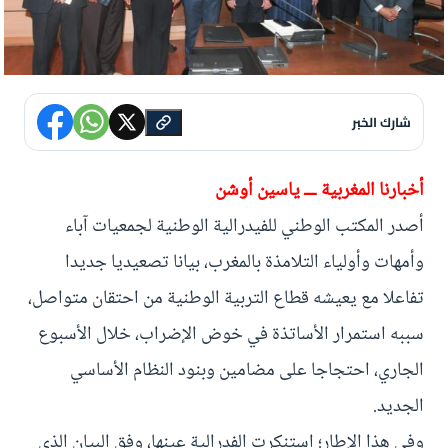
شارك الخبر
أخبارنا المغربية ـــ ياسين أوشن
أصدر المكتب الوطني للفيدرالية الوطنية لجمعيات آباء
وأمهات وأولياء التلامذة بالمغرب، بيانا تصعيديا جديدا
تفاعلا مع يعيشه قطاع التربية الوطنية من احتقان متواصل،
سببه استمرار الأساتذة في خوض الإضراب، خلال الأسبوع
الجاري، احتجاجا على مضامين وبنود النظام الأساسي
الجديد.
وفي هذا الإطار؛ استنكرت الفدرالية عينها، وفق البيان الذي