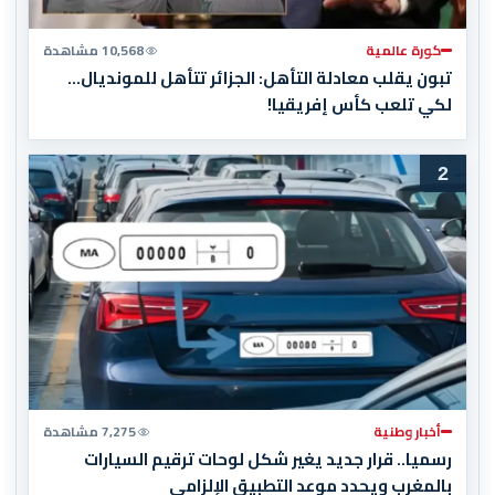
كورة عالمية
10,568 مشاهدة
تبون يقلب معادلة التأهل: الجزائر تتأهل للمونديال…
لكي تلعب كأس إفريقيا!
2
أخبار وطنية
7,275 مشاهدة
رسميا.. قرار جديد يغير شكل لوحات ترقيم السيارات
بالمغرب ويحدد موعد التطبيق الإلزامي