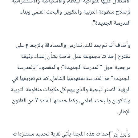
الاشتغال عليها للمواكبة اليقظة، والاستباقية والاستشرافية
لإصلاح منظومة التربية والتكوين والبحث العلمي وبناء
المدرسة الجديدة".
وأضاف أنه تم بعد ذلك، تدارس والمصادقة بالإجماع على
مقترح إحداث مجموعة عمل خاصة بشأن إعداد وثيقة
مرجعية حول "المدرسة الجديدة"؛ والمقصود "بالمدرسة
الجديدة" هو المدرسة بمفهومها الشامل، كما تم تعريفها في
الرؤية الاستراتيجية والذي يهم كل مكونات منظومة التربية
والتكوين والبحث العلمي، وكما حددتها المادة 7 من القانون
الإطار.
وأبرز أن "إحداث هذه اللجنة يأتي لغاية تحديد مستلزمات