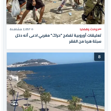
حوادث وقضايا
2,057 مشاهدة
تعليقات أوروبية تفضح "حراݣ" مغربي ادعى أنه دخل
سبتة هربا من الفقر
8