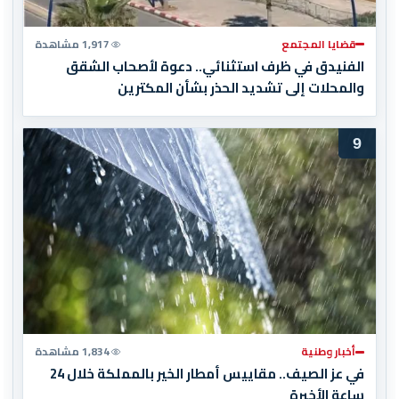
قضايا المجتمع
1,917 مشاهدة
الفنيدق في ظرف استثنائي.. دعوة لأصحاب الشقق
والمحلات إلى تشديد الحذر بشأن المكترين
9
أخبار وطنية
1,834 مشاهدة
في عز الصيف.. مقاييس أمطار الخير بالمملكة خلال 24
ساعة الأخيرة