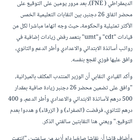
الديمقراطي ( FNE)، بعد مرور يومين على التوقيع على
محضر اتفاق 26 دجنبر، بين النقابات التعليمية الخمس
الأكثر تمثيلية والحكومة، حيث وجه اتهاما مباشرا لكل من
قيادات "cdt" و"umt" بتعمد رفض زيادات إضافية في
رواتب أساتذة الابتدائي والاعدادي وأطر الدعم والثانوي،
وافق عليها فوزي لقجع بنفسه.
وأكد القيادي النقابي أن الوزير المنتدب المكلف بالميزانية،
"وافق على تضمين محضر 26 دجنبر زيادة صافية بمقدار
500 درهم لأساتذة الابتدائي والاعدادي وأطر الدعم، و 400
درهم للثانوي، فرفضت (الصفراء) و ( الزرقاء) و هددوا بعدم
التوقيع." ويعني هنا النقابتين سالفتي الذكر.
وأضاف قاشا أن نقاشا صاخبا دام أزيد من ساعتين، "انتهت