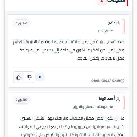
التعليقات
6
رزين
تعليق 1
مغربي حر
هذه تسمى بلبلة في زمن اختنقنا فيه جراء الوضعية المزرية للتعليم
و في زمن نحن افقر ما نكون في حاجة إلى بصيص امل و رجاحة
عقل لانقاذ ما يمكن انقاذه.
0
2023/12/29 - 06:03
أحمد الوفا
تعليق 2
عار موقف الاصفر والازرق
عار ان يكون تدخل ممثل الصفراء والزرقاء بهذا الشكل السلبي
كأنهما سيصرفانها من جيوبهما وهذا تراجع خطير في المواقف
وضرب لمجهودات الأساتذة ونضالاتهم واعتراض على حقوقهم