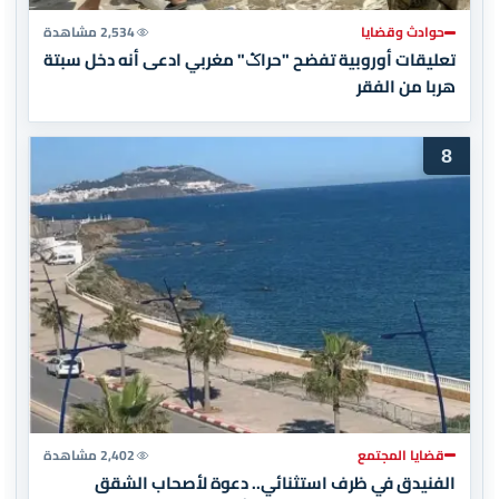
حوادث وقضايا
2,534 مشاهدة
تعليقات أوروبية تفضح "حراݣ" مغربي ادعى أنه دخل سبتة
هربا من الفقر
8
قضايا المجتمع
2,402 مشاهدة
الفنيدق في ظرف استثنائي.. دعوة لأصحاب الشقق