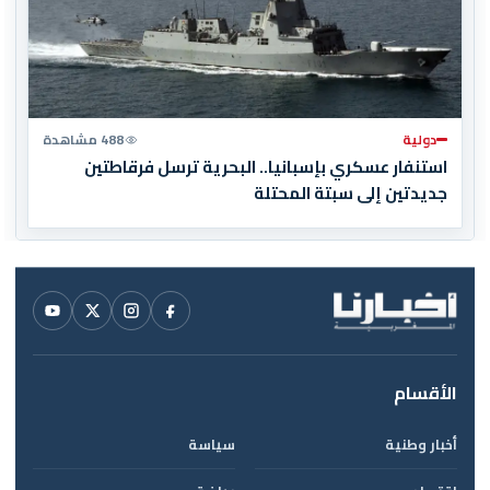
دولية
488 مشاهدة
استنفار عسكري بإسبانيا.. البحرية ترسل فرقاطتين
جديدتين إلى سبتة المحتلة
الأقسام
أخبار وطنية
سياسة