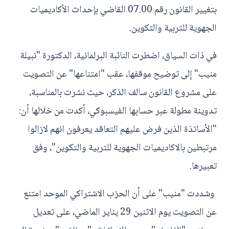
بتغيير القانون رقم 07.00 القاضي بإحداث الأكاديميات
الجهوية للتربية والتكوين.
في ذات السياق، اضطرت النائبة البرلمانية، الدكتورة "نبيلة
منيب" إلى توضيح موقفها، عقب "امتناعها" عن التصويت
على مشروع القانون سالف الذكر، حيث نشرت بالمناسبة،
تدوينة مطولة عبر حسابها الفيسبوكي، أكدت من خلالها أن:
"الأساتذة الذين فرض عليهم التعاقد يعرفون انهم لازالوا
مرتبطين بالاكاديميات الجهوية للتربية والتكوين"، وفق
تعبيرها.
وشددت "منيب" على أن الحزب الاشتراكي الموحد امتنع
عن التصويت يوم الاثنين 29 يناير الماضي، على تعديل