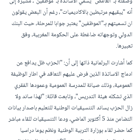
وصفته بـ"الغامض" يسمي الاساتذة بـ"موظفين"، مشيرة إلى
أنه "يبقيهم مرتبطين بالاكاديميات"، رغم أن البعض يقولون
ان تسميتهم بـ"الموظفين" يعتبر جوابا للمرحلة، حيث البنك
الدولي وتوجهاته ضاغطة على الحكومة المغربية، وفق
تعبيرها.
كما أشارت البرلمانية ذاتها إلى أن: "الحزب ظل يدافع عن
ادماج الاساتذة الذين فرض عليهم التعاقد في اطار الوظيفة
العمومية، وذلك صيانة للمدرسة العمومية وعمودها الفقري
الذي تشكله هيئة التدريس"، وتابعت قائلة: "لهذا ساند ولا
زال الحزب يساند التنسيقيات الوطنية للتعليم باصدار بيانات
التضامن منذ 5 أكتوبر الماضي، ودعا التنسيقيات للقاء مباشر
كما حضر لقاء بوزارة التربية الوطنية ونظم يوما دراسيا