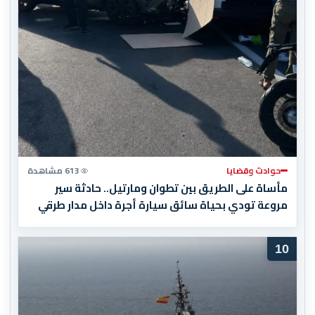
حوادث وقضايا
613 مشاهدة
مأساة على الطريق بين تطوان ومارتيل.. حادثة سير
مروعة تودي بحياة سائق سيارة أجرة داخل مدار طرقي
10