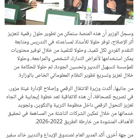
وسجل الوزير أن هذه المنصة ستمكن من تطوير حلول رقمية لتعزيز
أثر الإصلاح، توفر حلولا للأستاذ لمساعدته في التدريس ومتابعة
التقدم الفردي لكل تلميذ، وحلولا للتلميذ من خلال توفير محتويات
يمكن استخدامها لأغراض التدارك الشخصي والمراجعة، وحلولا
للمؤسسة لتسهيل التدبير وتحسين الجودة، ثم حلولا للحكامة من
خلال تعزيز وتسريع تطوير النظام المعلوماتي الخاص بالوزارة.
من جانبها، أكدت وزيرة الانتقال الرقمي وإصلاح الإدارة غيتة مزور،
في تصريح للصحافة، أن هذه الاتفاقية تعد خطوة إيجابية في اتجاه
تعزيز التحول الرقمي داخل منظومة التربية والتكوين، وتجويد
خدماتها من خلال تمكين الشركات الناشئة من المساهمة في تحقيق
الأهداف المنشودة من خارطة الطريق 2022-2026.
من جهة أخرى، أكد المدير العام لصندوق الإيداع والتدبير خالد سفير