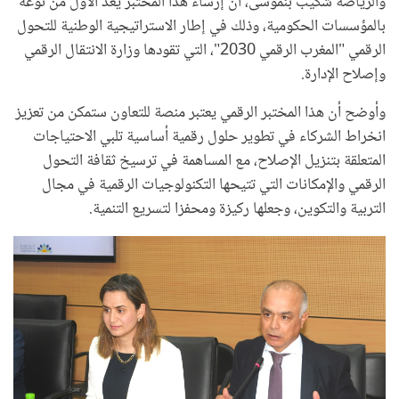
والرياضة شكيب بنموسى، أن إرساء هذا المختبر يعد الأول من نوعه
بالمؤسسات الحكومية، وذلك في إطار الاستراتيجية الوطنية للتحول
الرقمي "المغرب الرقمي 2030"، التي تقودها وزارة الانتقال الرقمي
وإصلاح الإدارة.
وأوضح أن هذا المختبر الرقمي يعتبر منصة للتعاون ستمكن من تعزيز
انخراط الشركاء في تطوير حلول رقمية أساسية تلبي الاحتياجات
المتعلقة بتنزيل الإصلاح، مع المساهمة في ترسيخ ثقافة التحول
الرقمي والإمكانات التي تتيحها التكنولوجيات الرقمية في مجال
التربية والتكوين، وجعلها ركيزة ومحفزا لتسريع التنمية.