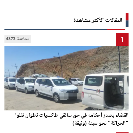
المقالات الأكثر مشاهدة
1
4373 مشاهدة
القضاء يصدر أحكامه في حق سائقي طاكسيات تطوان نقلوا
"الحراݣة" نحو سبتة (وثيقة)