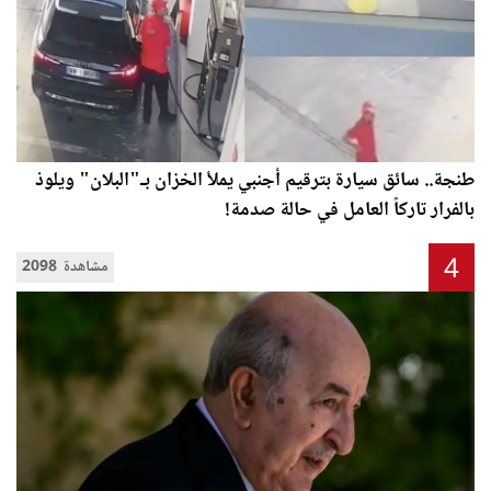
طنجة.. سائق سيارة بترقيم أجنبي يملأ الخزان بـ"البلان" ويلوذ
بالفرار تاركاً العامل في حالة صدمة!
4
2098 مشاهدة