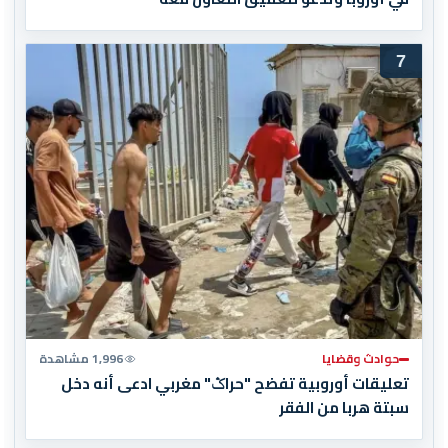
7
حوادث وقضايا
1,996 مشاهدة
تعليقات أوروبية تفضح "حراݣ" مغربي ادعى أنه دخل
سبتة هربا من الفقر