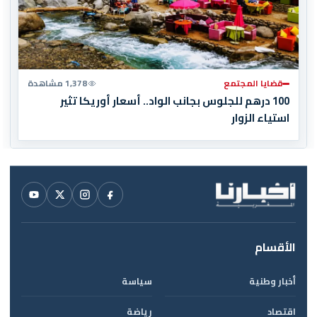
قضايا المجتمع
1,378 مشاهدة
100 درهم للجلوس بجانب الواد.. أسعار أوريكا تثير
استياء الزوار
الأقسام
أخبار وطنية
سياسة
اقتصاد
رياضة