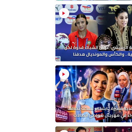
 الرميشي: غزلان الشباك قدوة لكل
ة.. والكأس والمونديال هدفنا
فنية مميزة.. ابتسام تسكت تخطف
اء في مهرجان شواطئ اتصالات
ب بالمضيق