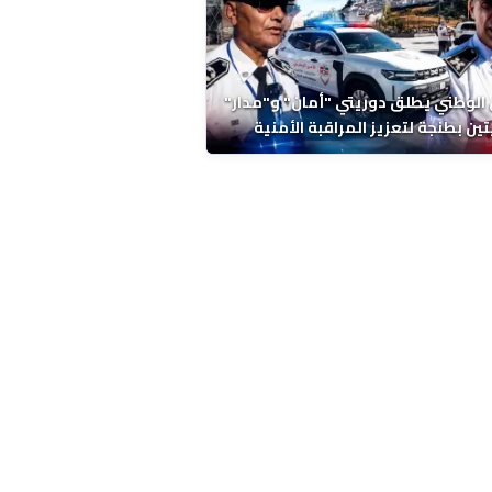
 الوطني يطلق دوريتي "أمان" و"مدار"
تين بطنجة لتعزيز المراقبة الأمنية