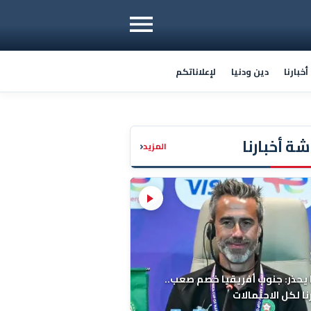
خبارنا
دين ودنيا
لإعلاناتكم
ة أخبارنا
‹
المزيد
 يحذر: جنوب أفريقيا خصم صعب..
ا لكل الاحتمالات