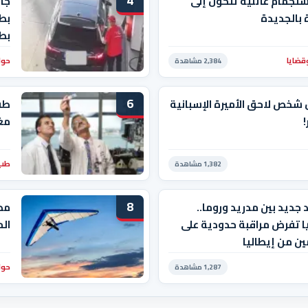
4
ستجمام عائلية تتحول إلى
جاب
بالجديدة
بط
بط
قضايا
حوا
2,384 مشاهدة
6
 شخص لاحق الأميرة الإسبانية
طف
!
مغ
طب 
1,382 مشاهدة
8
جديد بين مدريد وروما..
مص
ا تفرض مراقبة حدودية على
الم
ين من إيطاليا
حوا
1,287 مشاهدة