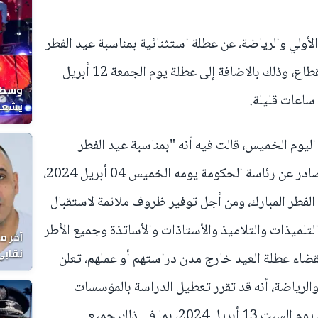
الأولي والرياضة، عن عطلة استثنائية بمناسبة عيد الفطر
المبارك، يستفيد منها جميع موظفي القطاع، وذلك بالاضافة إلى عطلة يوم الجمعة 12 أبريل
وسط ح
يشعل 
المغر
اليوم الخميس، قالت فيه أنه "بمناسبة عيد الفطر
المبارك، وعطفا على البلاغ الصحفي الصادر عن رئاسة الحكومة يومه الخميس 04 أبريل 2024،
الفطر المبارك، ومن أجل توفير ظروف ملائمة لاستقبال
لتلميذات والتلاميذ والأستاذات والأساتذة وجميع الأطر
آخر م
نقابي
 لقضاء عطلة العيد خارج مدن دراستهم أو عملهم، تعلن
الوفا
ي والرياضة، أنه قد تقرر تعطيل الدراسة بالمؤسسات
التابعة لها، بصفة استثنائية، عن العمل، يوم السبت 13 أبريل 2024، بما في ذلك جميع