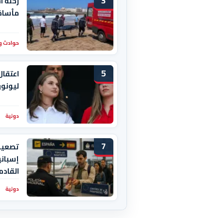
3
رحلة ا
مأساة 
حوادث و
5
اعتقال
ليونور
دولية
7
تصعيد 
إسباني
القادم
دولية