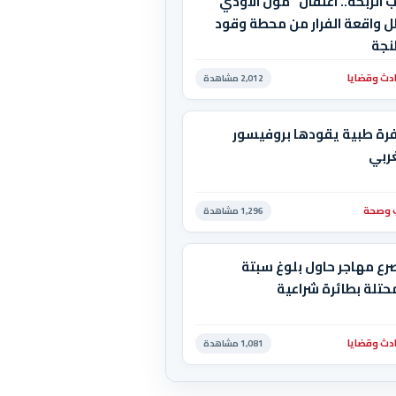
 الربحة.. اعتقال "مول الأودي"
ل واقعة الفرار من محطة وقود
نجة
دث وقضايا
2,012 مشاهدة
رة طبية يقودها بروفيسور
ربي
وصحة
1,296 مشاهدة
رع مهاجر حاول بلوغ سبتة
حتلة بطائرة شراعية
دث وقضايا
1,081 مشاهدة