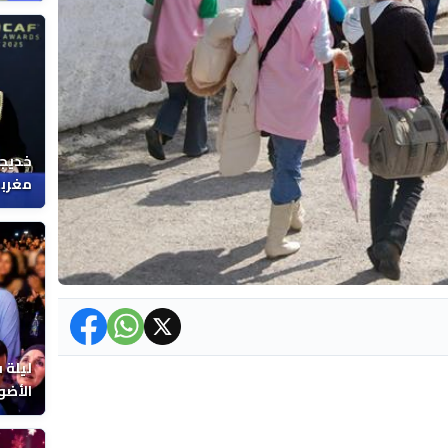
خديجة
مغربي
ليلة 
الأضو
المغر