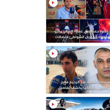
ضور جماهيري غفير.. الشاب عمرو
أجواء مهرجان الشواطئ لاتصالات
ب بطنجة
ستجدات قضية عبد الرحيم فقير..
 مغربي بإيطاليا يكشف تفاصيل
ة ونتائج التشريح