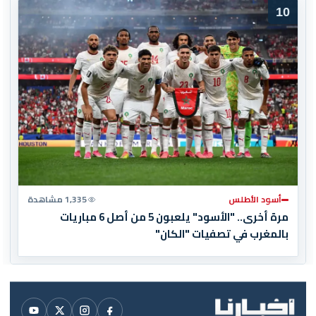
10
أسود الأطلس
1,335 مشاهدة
مرة أخرى.. "الأسود" يلعبون 5 من أصل 6 مباريات
بالمغرب في تصفيات "الكان"