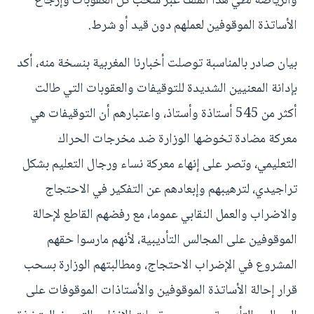
والرياضة لطي هذا الملف عبر سحب كل العقوبات وإرجاع
الأساتذة الموقوفين لعملهم دون قيد أو شرط.
بيان صادر بالمناسبة توصلت أخبارنا المغربية بنسخة منه، أكد
بإدانة المعنيين الشديدة للتوقيفات والعقوبات التي طالت
أكثر من 545 أستاذة وأستاذ، واعتبارهم أن التوقيفات هي
معركة مضادة تخوضها الوزارة ضد مخرجات الحراك
التعليمي، وتصر على إنهاء معركة نساء ورجال التعليم بشكل
تراجيدي، لترهيبهم وإبعادهم عن التفكير في الاحتجاج
والاضراب والعمل النقابي عموما، مع رفضهم القاطع لإحالة
الموقوفين على المجالس التأديبية، لأنهم مارسوا حقهم
المشروع في الإضراب الاحتجاج، ومطالبتهم الوزارة بسحب
قرار إحالة الأساتذة الموقوفين والأستاذات الموقوفات على