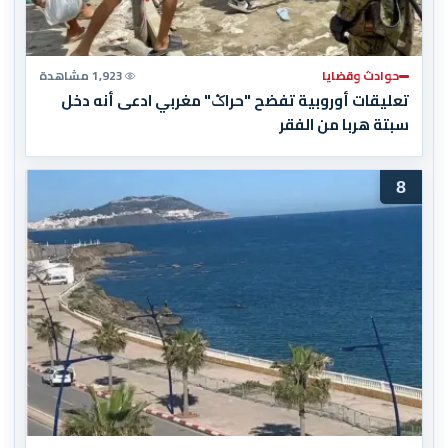
حوادث وقضايا
1,923 مشاهدة
تعليقات أوروبية تفضح "حراݣ" مغربي ادعى أنه دخل
سبتة هربا من الفقر
8