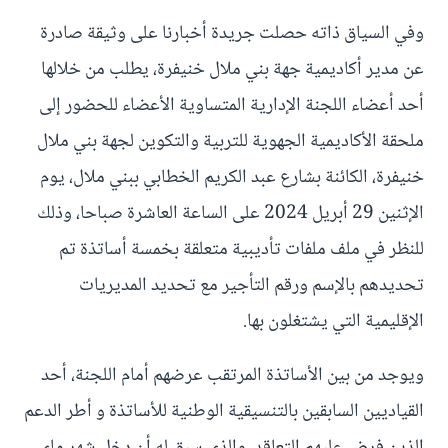
وفي السياق ذاته حصلت جريدة أخبارنا على وثيقة صادرة
عن مدير أكاديمية جهة بني ملال خنيفرة، يطلب من خلالها
أحد أعضاء اللجنة الإدارية المتساوية الأعضاء للحضور إلى
ملحقة الأكاديمية الجهوية للتربية والتكوين لجهة بني ملال
خنيفرة، الكائنة بشارع عبد الكريم الخطابي ببني ملال، يوم
الإثنين 29 أبريل 2024 على الساعة العاشرة صباحا، وذلك
للنظر في ملف ملفات تأديبية متعلقة بخمسة أساتذة تم
تحديدهم بالإسم ورقم التأجير مع تحديد المديريات
الإقليمية التي يشتغلون بها.
ويوجد من بين الأساتذة المرتقب عرضهم أمام اللجنة، أحد
القياديين السابقين بالتنسيقية الوطنية للأساتذة و أطر الدعم
الذين فرض عليهم التعاقد، والذي سبق له أن دخل شهر ماي