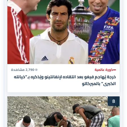
كورة عالمية
2,790 مشاهدة
خرجة يُهاجم فيغو بعد انتقاده لإنفانتينو ويُذكره بـ"خيانته
الكبرى" بالميركاتو
8