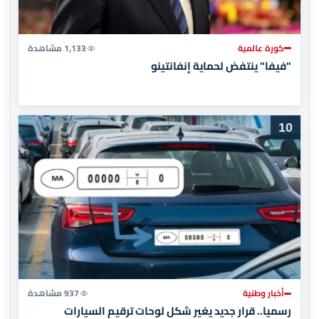
كورة عالمية
1,133 مشاهدة
"فيفا" ينتفض لحماية إنفانتينو
10
أخبار وطنية
937 مشاهدة
رسميا.. قرار جديد يغير شكل لوحات ترقيم السيارات