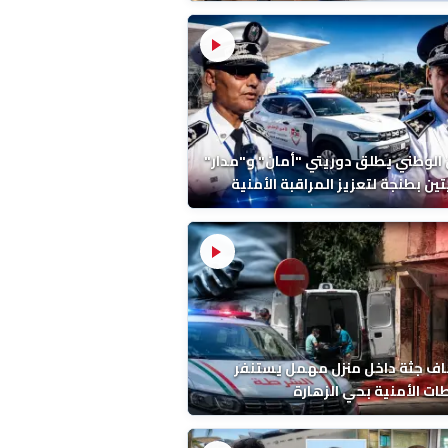
ة ونتائج التشريح
 الوطني يطلق دوريتي "أمان" و"مدار"
تين بطنجة لتعزيز المراقبة الأمنية
ف جثة داخل منزل مهمل يستنفر
ات الأمنية بحي الزهارة