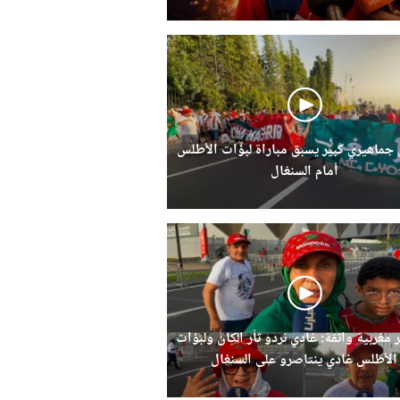
ماهيري كبير يسبق مباراة لبؤات الأطلس
أمام السنغال
 مغربية واثقة: غادي نردو ثأر الكان ولبؤات
الأطلس غادي ينتاصرو على السنغال