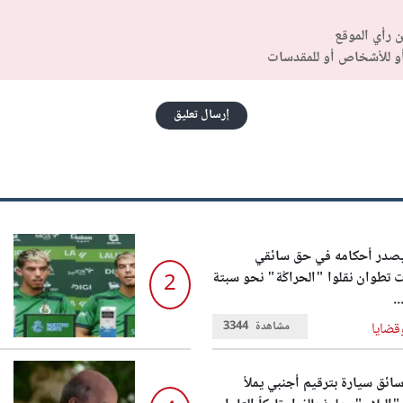
ن رأي الموقع
أو للأشخاص أو للمقدسات
إرسال تعليق
يصدر أحكامه في حق سائقي
تطوان نقلوا "الحراݣة" نحو سبتة
2
..
مشاهدة
3344
قضايا
ائق سيارة بترقيم أجنبي يملأ