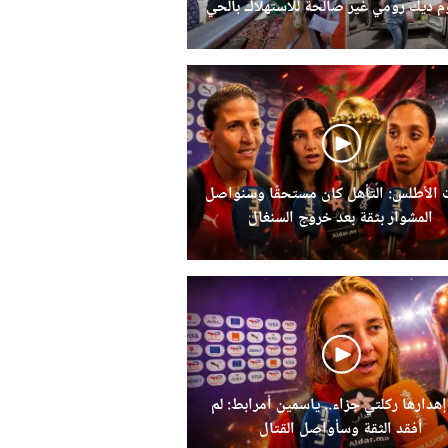
 ديك رومي غير صالحة للاستهلاك بالحي
الحسني
 الأطلس: التأهل كان مستحقًا وسنواصل
المشوار بثقة بعد خروج السنغال
إهدارها ركلتي جزاء.. ياسمين أمرابط: لم
أفقد الثقة وسأواصل القتال