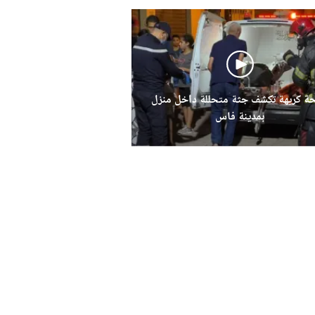
حة كريهة تكشف جثة متحللة داخل منزل
بمدينة فاس