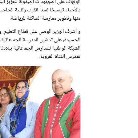
الوقوف على المجهودات المبذولة لتعزيز الب
بالأحياء ترسيخا لمبدأ القرب وتلبية الحاج
منها وتطوير ممارسة الساكنة للرياضة.
و أشرف الوزير الوصي على قطاع التعليم، ب
الحسيمة، على تدشين المدرسة الجماعاتية 
الشبكة الوطنية للمدارس الجماعاتية ببلادنا
تمدرس الفتاة القروية.