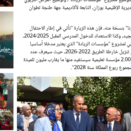
رية الإقليمية بوزان، التابعة لأكاديمية جهة طنجة تطوان
" بنسخة منه، فإن هذه الزيارة "تأتي في إطار الاحتفال
بالذكرى الخامسة والعشرين لعيد العرش المجيد، وكذا الاستعداد للدخول المدرسي المقبل 2024/2025،
ي لمشروع "مؤسسات الريادة" الذي يعتبر مدخلا أساسيا
حماس ج
لإصلاح المنظومة التعليمية ببلادنا، في إطار تنزيل خارطة الطريق 2022-2026، حيث سيعرف عدد
المؤسسات المنخرطة زيادة مهمة بحوالي 2.000 مؤسسة تعليمية سيستفيد منها ما يقارب مليون تلميذة
وع ربوع المملكة سنة 2028".
جماهير