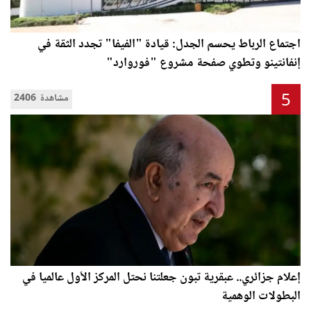
اجتماع الرباط يحسم الجدل: قيادة "الفيفا" تجدد الثقة في
إنفانتينو وتطوي صفحة مشروع "فوروارد"
5
2406 مشاهدة
إعلام جزائري.. عبقرية تبون جعلتنا نحتل المركز الأول عالميا في
البطولات الوهمية