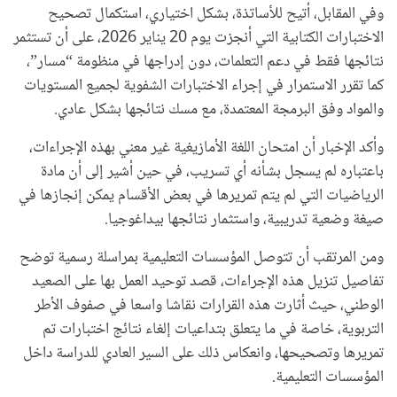
وفي المقابل، أتيح للأساتذة، بشكل اختياري، استكمال تصحيح
الاختبارات الكتابية التي أنجزت يوم 20 يناير 2026، على أن تستثمر
نتائجها فقط في دعم التعلمات، دون إدراجها في منظومة “مسار”،
كما تقرر الاستمرار في إجراء الاختبارات الشفوية لجميع المستويات
والمواد وفق البرمجة المعتمدة، مع مسك نتائجها بشكل عادي.
وأكد الإخبار أن امتحان اللغة الأمازيغية غير معني بهذه الإجراءات،
باعتباره لم يسجل بشأنه أي تسريب، في حين أشير إلى أن مادة
الرياضيات التي لم يتم تمريرها في بعض الأقسام يمكن إنجازها في
صيغة وضعية تدريبية، واستثمار نتائجها بيداغوجيا.
ومن المرتقب أن تتوصل المؤسسات التعليمية بمراسلة رسمية توضح
تفاصيل تنزيل هذه الإجراءات، قصد توحيد العمل بها على الصعيد
الوطني، حيث أثارت هذه القرارات نقاشا واسعا في صفوف الأطر
التربوية، خاصة في ما يتعلق بتداعيات إلغاء نتائج اختبارات تم
تمريرها وتصحيحها، وانعكاس ذلك على السير العادي للدراسة داخل
المؤسسات التعليمية.