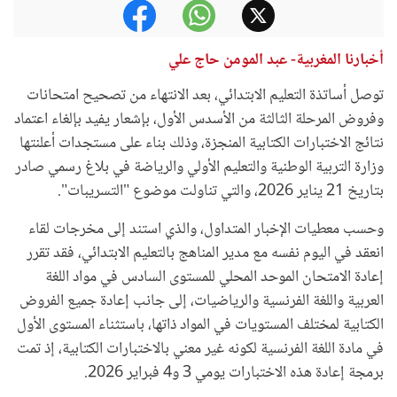
أخبارنا المغربية- عبد المومن حاج علي
توصل أساتذة التعليم الابتدائي، بعد الانتهاء من تصحيح امتحانات
وفروض المرحلة الثالثة من الأسدس الأول، بإشعار يفيد بإلغاء اعتماد
نتائج الاختبارات الكتابية المنجزة، وذلك بناء على مستجدات أعلنتها
وزارة التربية الوطنية والتعليم الأولي والرياضة في بلاغ رسمي صادر
بتاريخ 21 يناير 2026، والتي تناولت موضوع "التسريبات".
وحسب معطيات الإخبار المتداول، والذي استند إلى مخرجات لقاء
انعقد في اليوم نفسه مع مدير المناهج بالتعليم الابتدائي، فقد تقرر
إعادة الامتحان الموحد المحلي للمستوى السادس في مواد اللغة
العربية واللغة الفرنسية والرياضيات، إلى جانب إعادة جميع الفروض
الكتابية لمختلف المستويات في المواد ذاتها، باستثناء المستوى الأول
في مادة اللغة الفرنسية لكونه غير معني بالاختبارات الكتابية، إذ تمت
برمجة إعادة هذه الاختبارات يومي 3 و4 فبراير 2026.