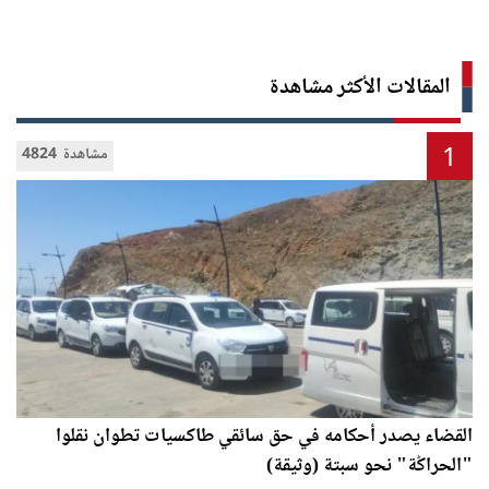
المقالات الأكثر مشاهدة
1
4824 مشاهدة
القضاء يصدر أحكامه في حق سائقي طاكسيات تطوان نقلوا
"الحراݣة" نحو سبتة (وثيقة)