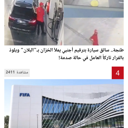
طنجة.. سائق سيارة بترقيم أجنبي يملأ الخزان بـ"البلان" ويلوذ
بالفرار تاركاً العامل في حالة صدمة!
4
2411 مشاهدة