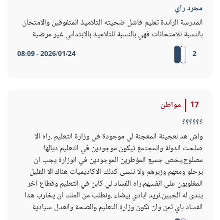
مجرد راي
المدرسة الراىدة تعليم فاشل ضحيته التلاميذ المتفوقين والامتحان
بالنسبة للامتحانات فهي بالنسبة للتلاميذ بالابتداىي غير مرضية
2026/01/24 - 08:09
2
17
مواطن
؟؟؟؟؟؟
واش هد لعجينة المعجنة لي موجودة في وزارة التعليم .راه الا
صلحت الدولة والمجتمع تيكون موجودين في التعليم ديالها
مصلوح.يخص جميع المؤطرين الموجودين في الوزارة يجب ان
يرحلو ومعهم وزيرهم ولا ننسى كدلك الاكاديميات هناك الا القليل
المغلوبون على انفسهم.راه الفساد لي كابن في التعليم وقطاع اخر
يندى له الجبين.نريد ايادي بيضاء .ونطلب من الملك ان يخارب هدا
الفساد باي ثمن وان تكون وزارة التعليم والصحة والعدل سيادية