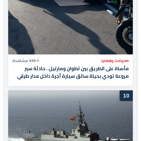
حوادث وقضايا
699 مشاهدة
مأساة على الطريق بين تطوان ومارتيل.. حادثة سير
مروعة تودي بحياة سائق سيارة أجرة داخل مدار طرقي
10