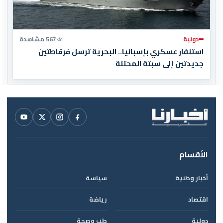
دولية
567 مشاهدة
استنفار عسكري بإسبانيا.. البحرية ترسل فرقاطتين
جديدتين إلى سبتة المحتلة
الأقسام
أخبار وطنية
سياسة
اقتصاد
رياضة
دولية
طب وصحة