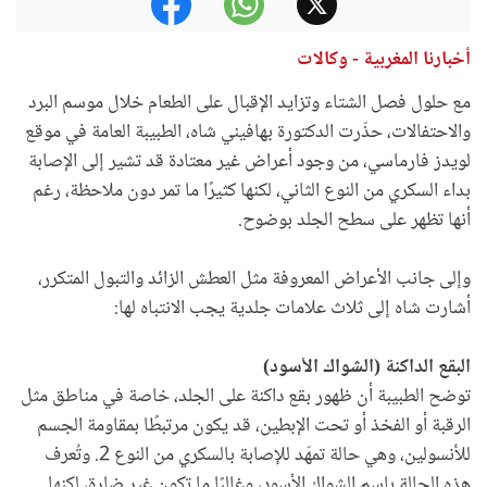
أخبارنا المغربية - وكالات
مع حلول فصل الشتاء وتزايد الإقبال على الطعام خلال موسم البرد
والاحتفالات، حذّرت الدكتورة بهافيني شاه، الطبيبة العامة في موقع
لويدز فارماسي، من وجود أعراض غير معتادة قد تشير إلى الإصابة
بداء السكري من النوع الثاني، لكنها كثيرًا ما تمر دون ملاحظة، رغم
أنها تظهر على سطح الجلد بوضوح.
وإلى جانب الأعراض المعروفة مثل العطش الزائد والتبول المتكرر،
أشارت شاه إلى ثلاث علامات جلدية يجب الانتباه لها:
البقع الداكنة (الشواك الأسود)
توضح الطبيبة أن ظهور بقع داكنة على الجلد، خاصة في مناطق مثل
الرقبة أو الفخذ أو تحت الإبطين، قد يكون مرتبطًا بمقاومة الجسم
للأنسولين، وهي حالة تمهّد للإصابة بالسكري من النوع 2. وتُعرف
هذه الحالة باسم الشواك الأسود، وغالبًا ما تكون غير ضارة، لكنها