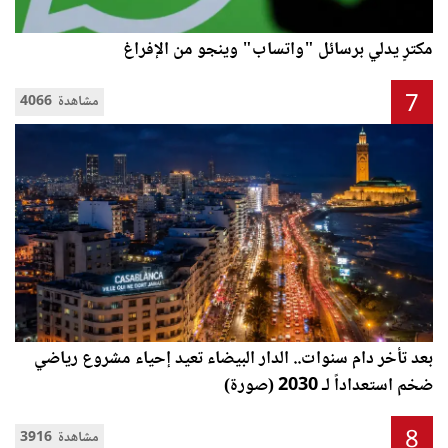
مكترٍ يدلي برسائل "واتساب" وينجو من الإفراغ
7
4066 مشاهدة
بعد تأخر دام سنوات.. الدار البيضاء تعيد إحياء مشروع رياضي
ضخم استعداداً لـ 2030 (صورة)
8
3916 مشاهدة