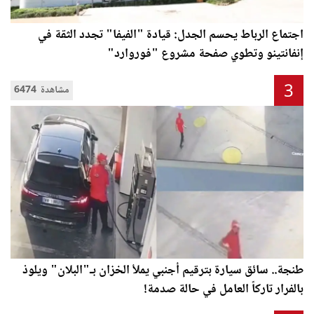
اجتماع الرباط يحسم الجدل: قيادة "الفيفا" تجدد الثقة في
إنفانتينو وتطوي صفحة مشروع "فوروارد"
3
6474 مشاهدة
طنجة.. سائق سيارة بترقيم أجنبي يملأ الخزان بـ"البلان" ويلوذ
بالفرار تاركاً العامل في حالة صدمة!