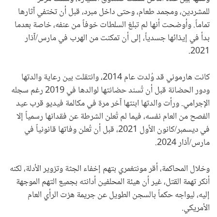
للمشردين، ومجمد طعام، وحتى داخل مبرد، قبل أن تختفي آثارها
تماماً. وأوضحت أنها لم تبلغ السلطات خوفاً من عنفه، خاصة بعدما
بدأ في إيذائها جسدياً، إلى أن تمكنت من الهرب في مارس/آذار
2021.
كانت هارموني قد وُلدت عام 2014، وانتقلت بين رعاية والدتها
ودور الحضانة قبل أن تُسند حضانتها لوالدها في 2019 رغم سجله
الإجرامي. ورأت والدتها ابنتها آخر مرة في مكالمة فيديو قرب عيد
الفصح من العام نفسه، فيما لم تُعلن الشرطة عن فقدانها رسمياً إلا
في ديسمبر/كانون الأول 2021، قبل أن تُعلن وفاتها قانونياً في
مارس/آذار 2024.
وخلال المحاكمة، أقر مونتغمري بتهم إخفاء الجثة وتزوير الأدلة، لكنه
أنكر تهمة القتل، غير أن هيئة المحلفين أدانته بجميع التهم الموجهة
إليه، ليواجه حكماً بالسجن الطويل عن جريمة هزت الرأي العام
الأمريكي.