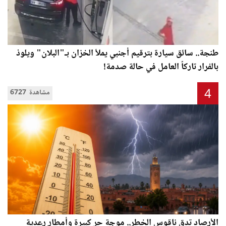
طنجة.. سائق سيارة بترقيم أجنبي يملأ الخزان بـ"البلان" ويلوذ
بالفرار تاركاً العامل في حالة صدمة!
4
6727 مشاهدة
الأرصاد تدق ناقوس الخطر.. موجة حر كبيرة وأمطار رعدية