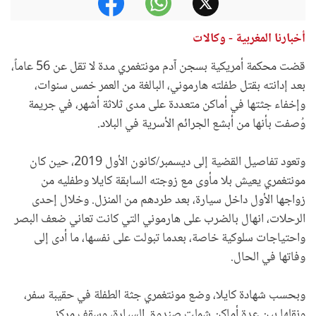
أخبارنا المغربية - وكالات
قضت محكمة أمريكية بسجن آدم مونتغمري مدة لا تقل عن 56 عاماً،
بعد إدانته بقتل طفلته هارموني، البالغة من العمر خمس سنوات،
وإخفاء جثتها في أماكن متعددة على مدى ثلاثة أشهر، في جريمة
وُصفت بأنها من أبشع الجرائم الأسرية في البلاد.
وتعود تفاصيل القضية إلى ديسمبر/كانون الأول 2019، حين كان
مونتغمري يعيش بلا مأوى مع زوجته السابقة كايلا وطفليه من
زواجها الأول داخل سيارة، بعد طردهم من المنزل. وخلال إحدى
الرحلات، انهال بالضرب على هارموني التي كانت تعاني ضعف البصر
واحتياجات سلوكية خاصة، بعدما تبولت على نفسها، ما أدى إلى
وفاتها في الحال.
وبحسب شهادة كايلا، وضع مونتغمري جثة الطفلة في حقيبة سفر،
ونقلها بين عدة أماكن شملت صندوق السيارة، وسقف مركز