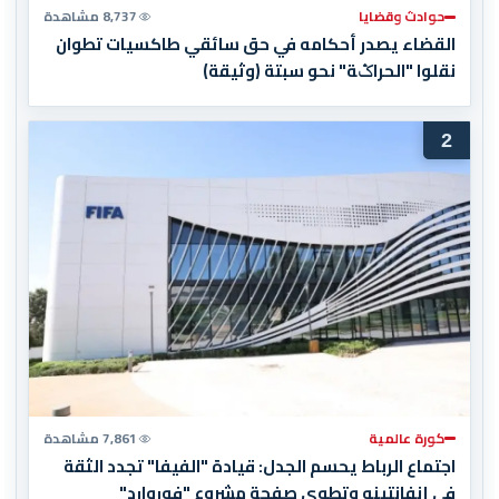
حوادث وقضايا
8,737 مشاهدة
القضاء يصدر أحكامه في حق سائقي طاكسيات تطوان
نقلوا "الحراݣة" نحو سبتة (وثيقة)
2
كورة عالمية
7,861 مشاهدة
اجتماع الرباط يحسم الجدل: قيادة "الفيفا" تجدد الثقة
في إنفانتينو وتطوي صفحة مشروع "فوروارد"