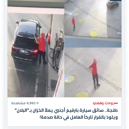
حوادث وقضايا
6,992 مشاهدة
طنجة.. سائق سيارة بترقيم أجنبي يملأ الخزان بـ"البلان"
ويلوذ بالفرار تاركاً العامل في حالة صدمة!