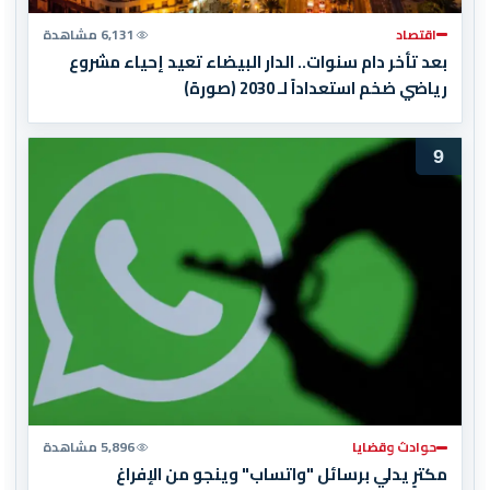
اقتصاد
6,131 مشاهدة
بعد تأخر دام سنوات.. الدار البيضاء تعيد إحياء مشروع
رياضي ضخم استعداداً لـ 2030 (صورة)
9
حوادث وقضايا
5,896 مشاهدة
مكترٍ يدلي برسائل "واتساب" وينجو من الإفراغ