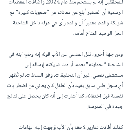
للمحققين إنه لم يستحم منذ عام 2024. وأضافت المعطيات
الرسمية أن الصغير أبلغ عن معاناته من “صعوبات كبيرة” مع
شريكة والده، معتبراً أن والده رأى في عزله داخل الشاحنة
الحل الوحيد المتاح أمامه.
ومن جهة أخرى، نقل المدعي عن الأب قوله إنه وضع ابنه في
الشاحنة “لحمايته” بعدما أرادت شريكته إرساله إلى
مستشفى نفسي. غير أن التحقيقات، وفق السلطات، لم تُظهر
أي سجل طبي سابق يفيد بأن الطفل كان يعاني من اضطرابات
نفسية قبل اختفائه، كما أشارت إلى أنه كان يحصل على نتائج
جيدة في المدرسة.
كذلك أفادت تقارير لاحقة بأن الأب وُجهت إليه اتهامات