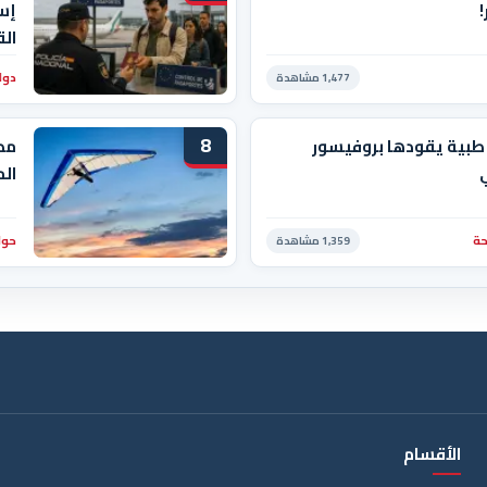
!
إسب
الق
دول
1,477 مشاهدة
8
طبية يقودها بروفيسور
مص
الم
ة
حوا
1,359 مشاهدة
الأقسام