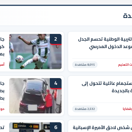
دة
2
التربية الوطنية تحسم الجدل
جا
وعد الدخول المدرسي
كرو
بم
 التعليم
أسو
8,015 مشاهدة
4
ستجمام عائلية تتحول إلى
جاب
بالجديدة
بط
بط
قضايا
حوا
2,532 مشاهدة
6
 شخص لاحق الأميرة الإسبانية
تصع