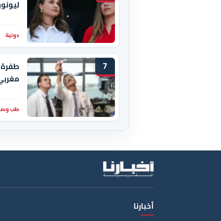
ليونور
دولية
7
طفرة 
مغربي
طب وصح
أخبارنا