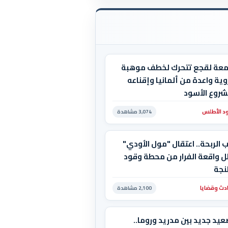
معة لقجع تتحرك لخطف موهبة
ية واعدة من ألمانيا وإقناعه
شروع الأسود
د الأطلس
3,074 مشاهدة
 الربحة.. اعتقال "مول الأودي"
ل واقعة الفرار من محطة وقود
نجة
دث وقضايا
2,100 مشاهدة
يد جديد بين مدريد وروما..