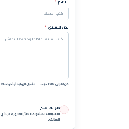
الاسم
*
اترك هذا الحقل فارغاً
نص التعليق
*
من 30 إلى 1000 حرف — لا تُقبل الروابط أو أكواد HTML.
ضوابط النشر
!
التعليقات المنشورة لا تعبّر بالضرورة عن رأ
المخالف.