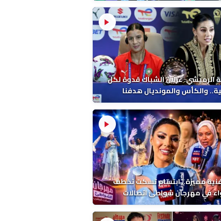
 الرميشي: غزلان الشباك قدوة لكل
ة.. والكأس والمونديال هدفنا
فنية مميزة.. ابتسام تسكت تخطف
اء في مهرجان شواطئ اتصالات
ب بالمضيق