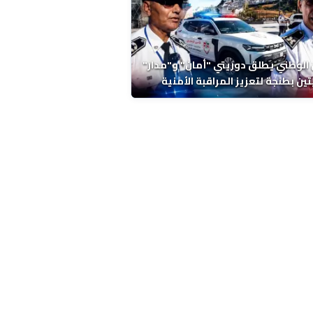
 الوطني يطلق دوريتي "أمان" و"مدار"
تين بطنجة لتعزيز المراقبة الأمنية