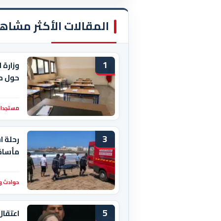
المقالات الأكثر مشاه
1
وزارة 
حول م
مستجدات
3
رحلة ا
مأساة 
حوادث و
5
اعتقال