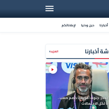
خبارنا
دين ودنيا
لإعلاناتكم
ة أخبارنا
‹
المزيد
 يحذر: جنوب أفريقيا خصم صعب..
ا لكل الاحتمالات