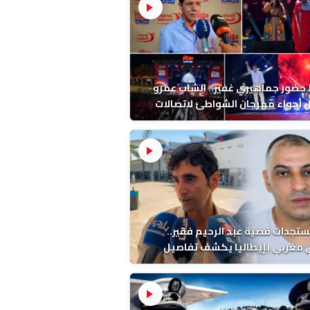
ضور جماهيري غفير.. الشاب عمرو
أجواء مهرجان الشواطئ لاتصالات
ب بطنجة
ستجدات قضية عبد الرحيم فقير..
 مغربي بإيطاليا يكشف تفاصيل
ة ونتائج التشريح