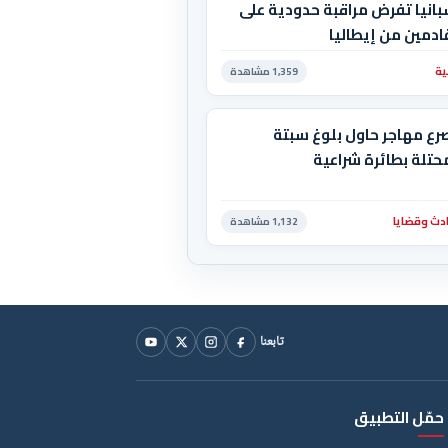
انيا تفرض مراقبة حدودية على
ادمين من إيطاليا
ية
1,359 مشاهدة
رع مهاجر حاول بلوغ سبتة
حتلة بطائرة شراعية
دث وقضايا
1,132 مشاهدة
تابعنا
حمّل التطبيق