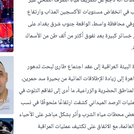
لطات أنه ناجم عن تصريف مياه الصرف الصحي غير
تسبب في انخفاض مستويات الأكسجين المذاب وارتفاع
. وفي محافظة واسط، الواقعة جنوب شرق بغداد على
خسائر كبيرة بعد نفوق أكثر من ألف طن من الأسماك
وسط ح
يشعل 
.
المغر
رة البيئة العراقية إلى عقد اجتماع طارئ لبحث تدهور
رة إلى زيادة الإطلاقات المائية من بحيرة سد حمرين،
مناطق الحضرية والزراعية، ما أدى إلى تفاقم التلوث في
آخر م
مليات الرصد الميداني كشفت ارتفاعًا ملحوظًا في نسب
نقابي
بعض محطات مياه الشرب وأثر بشكل مباشر على الأحياء
الوفا
عائمة، مع الاتفاق على تكثيف عمليات المراقبة