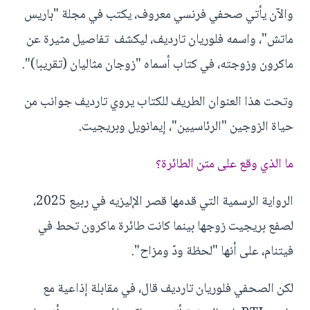
والآن يأتي صحفي فرنسي معروف، يكتب في مجلة "باريس
ماتش"، واسمه فلوريان تارديف، ليكشف تفاصيل مثيرة عن
ماكرون وزوجته، في كتاب أسماه "زوجان مثاليان (تقريبا)".
وتحت هذا العنوان الطريف للكتاب يروي تارديف جوانب من
حياة الزوجين "الرئاسيين"، إيمانويل وبريجيت.
ما الذي وقع على متن الطائرة؟
الرواية الرسمية التي قدمها قصر الإليزيه في ربيع 2025،
لصفع بريجيت زوجها بينما كانت طائرة ماكرون تحط في
فيتنام، على أنها "لحظة ودّ ومزاح".
لكن الصحفي فلوريان تارديف قال، في مقابلة إذاعية مع