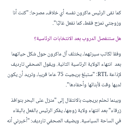
كما نفى الرئيس ماكرون نفسه أي خلاف، مصرحا: "كنت أنا
وزوجتي نمزح فقط، كما نفعل غالبًا".
هل ستنفصل الدروب بعد الانتخابات الرئاسية؟
وفقا لكاتب سيرتهما، يختلف آل ماكرون حول شكل حياتهما
بعد انتهاء الولاية الرئاسية الثانية. ويقول الصحفي تارديف
لإذاعة RTL: "ستبلغ بريجيت 75 عاما قريبا، وتريد أن يكون
لديها وقت لأبنائها وأحفادها".
وبينما تحلم بريجيت بالانتقال إلى "منزل على البحر بنوافذ
زرقاء" بعد انتهاء ولاية زوجها، يفكر الرئيس بالفعل بالبقاء
في الساحة السياسية. ويضيف الصحفي تارديف: "أخبرني أنه