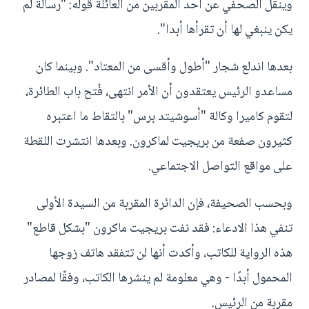
وينقل الصحفي عن أحد المقربين من العائلة قوله: "رسالة لم
يكن ينبغي لها أن تقرأها أبدا".
بعدها اندلع شجار "أطول وأقسى من المعتاد". وبينما كان
مساعدو الرئيس يعتقدون أن الأمر انتهى، فُتح باب الطائرة،
لتقوم كاميرا وكالة "أسوشيتد برس" بالتقاط ما اعتبره
كثيرون صفعة من بريجيت لماكرون. وبعدها انتشرت اللقطة
على مواقع التواصل الاجتماعي.
وبحسب الصحيفة، فإن الدائرة المقربة من السيدة الأولى
تنفي هذا الادعاء: فقد نفت بريجيت ماكرون "بشكل قاطع"
هذه الرواية للكاتب، وأكدت أنها لن تتفقد هاتف زوجها
المحمول أبدًا - وهي معلومة لم ينشرها الكاتب، وفقًا لمصادر
مقربة من الرئيس.