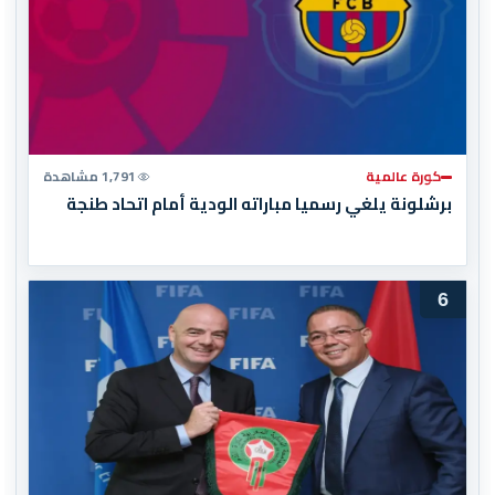
كورة عالمية
1,791 مشاهدة
برشلونة يلغي رسميا مباراته الودية أمام اتحاد طنجة
6