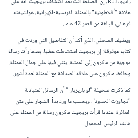
راديو RTL، إن الصفعة أتت بعد اكتشاف بريجيت أنه على
علاقة "أفلاطونية" بالممثلة الفرنسية-الإيرانية، غولشيفته
فرهاني، البالغة من العمر 42 عاما.
ويضيف الصحفي، الذي أكد أن التفاصيل التي وردت في
كتابه موثوقة: إن بريجيت استشاطت غضبا، بعدما رأت رسالة
موجهة من ماكرون إلى الممثلة، يثني فيها على جمال الممثلة.
وحافظ ماكرون على علاقة الصداقة مع الممثلة لعدة أشهر.
كما ذكرت صحيفة "لو باريزيان" أن الرسائل المتبادلة
"تجاوزت الحدود". وبحسب ما ورد بدأ الشجار على متن
الطائرة عندما قرأت بريجيت ماكرون رسالة من الممثلة على
هاتف الرئيس المحمول.