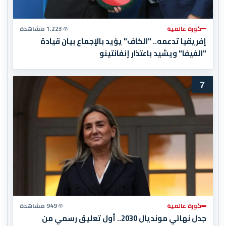
كورة عالمية
1,223 مشاهدة
إفريقيا تدعمه.. "الكاف" يؤيد بالإجماع بيان قيادة
"الفيفا" ويشيد باعتذار إنفانتينو
7
كورة عالمية
949 مشاهدة
جدل نهائي مونديال 2030.. أول تعليق رسمي من