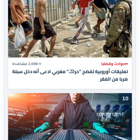
حوادث وقضايا
2,698 مشاهدة
تعليقات أوروبية تفضح "حراݣ" مغربي ادعى أنه دخل سبتة
هربا من الفقر
10