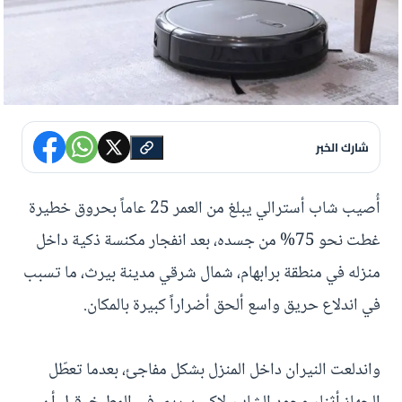
شارك الخبر
أُصيب شاب أسترالي يبلغ من العمر 25 عاماً بحروق خطيرة
غطت نحو 75% من جسده، بعد انفجار مكنسة ذكية داخل
منزله في منطقة برابهام، شمال شرقي مدينة بيرث، ما تسبب
في اندلاع حريق واسع ألحق أضراراً كبيرة بالمكان.
واندلعت النيران داخل المنزل بشكل مفاجئ، بعدما تعطّل