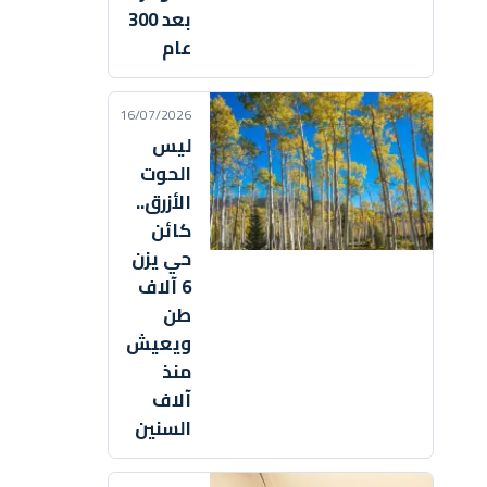
بعد 300
عام
16/07/2026
ليس
الحوت
الأزرق..
كائن
حي يزن
6 آلاف
طن
ويعيش
منذ
آلاف
السنين