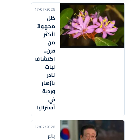
17/07/2026
ظل
مجهولاً
لأكثر
من
قرن..
اكتشاف
نبات
نادر
بأزهار
وردية
في
أستراليا
17/07/2026
باع