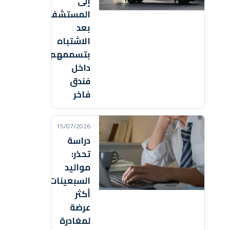
إلى
المستشفى
بعد
الاشتباه
بتسممهم
داخل
فندق
فاخر
15/07/2026
دراسة
تحذر:
مواليد
السبعينات
أكثر
عرضة
لمغادرة