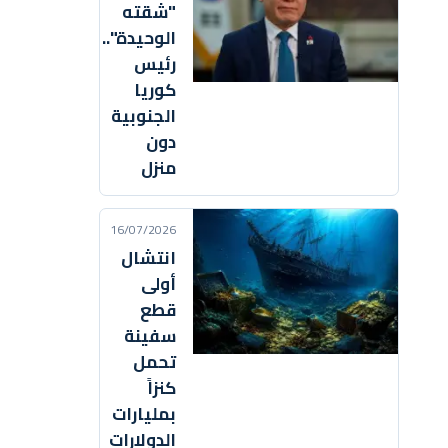
"شقته
الوحيدة"..
رئيس
كوريا
الجنوبية
دون
منزل
16/07/2026
انتشال
أولى
قطع
سفينة
تحمل
كنزاً
بمليارات
الدولارات