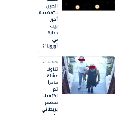
الصين
بـ"فضيحة
أكبر
بيت
دعارة
في
أوروبا"؟
04/07/2026
تناولا
عشاءً
فاخراً
ثم
اختفيا..
مطعم
بريطاني