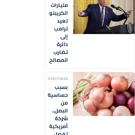
مليارات
الكريبتو
تعيد
ترامب
إلى
دائرة
تضارب
المصالح
03/07/2026
بسبب
حساسية
من
البصل..
شركة
أمريكية
تفصل