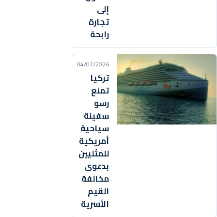
إلى
تجارة
رابحة
04/07/2026
تركيا
تمنع
رسو
سفينة
سياحية
أمريكية
للمثليين
بدعوى
مخالفة
القيم
الأسرية