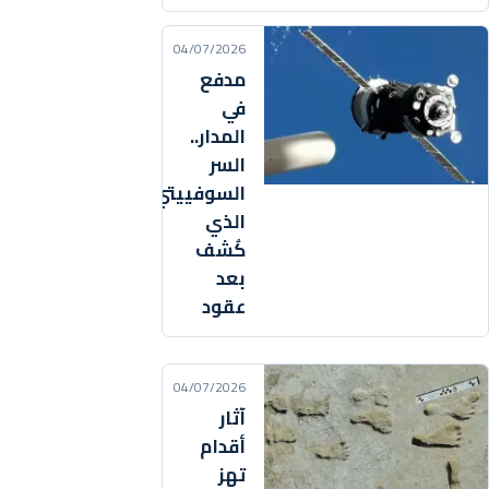
04/07/2026
مدفع
في
المدار..
السر
السوفييتي
الذي
كُشف
بعد
عقود
04/07/2026
آثار
أقدام
تهز