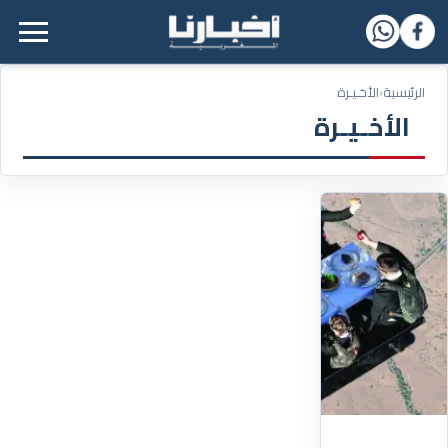
القائمة الرئيسية
الرئيسية
‹
الأخـيـرة
الأخـيـرة
05/07/2026
مأدبة
فوق
السحاب..
فرقة
عالمية
تتناول
الطعام