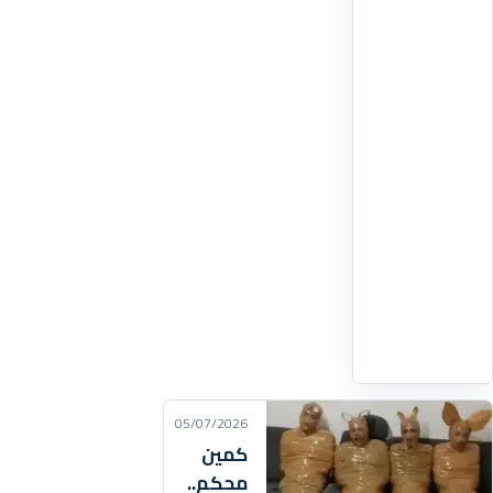
طعام
عادية
إلى
مشهد
استعراضي
مثير
على
ارتفاع
يقارب
4
كيلومترات
فوق
اقرأ
التفاصيل
‹
05/07/2026
كمين
محكم..