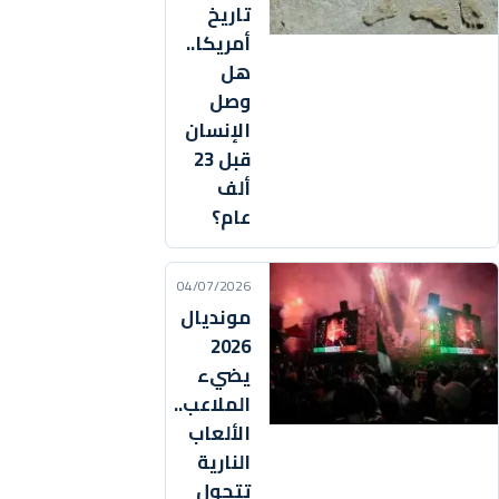
تاريخ
أمريكا..
هل
وصل
الإنسان
قبل 23
ألف
عام؟
04/07/2026
مونديال
2026
يضيء
الملاعب..
الألعاب
النارية
تتحول