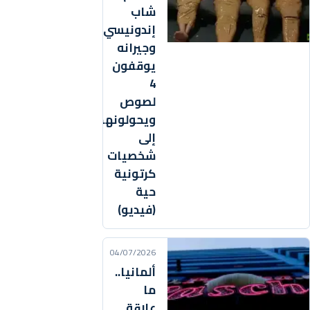
شاب
إندونيسي
وجيرانه
يوقفون
4
لصوص
ويحولونهم
إلى
شخصيات
كرتونية
حية
(فيديو)
04/07/2026
ألمانيا..
ما
علاقة