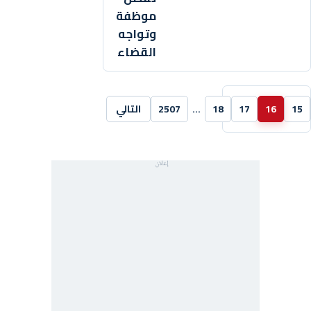
موظفة
وتواجه
القضاء
15
16
17
18
…
2507
التالي