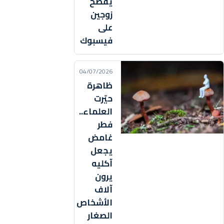
يفضح
زوجين
على
فيسبوك
04/07/2026
ظاهرة
حيّرت
العلماء..
فطر
غامض
يجعل
آكليه
يرون
آلاف
الأشخاص
الصغار