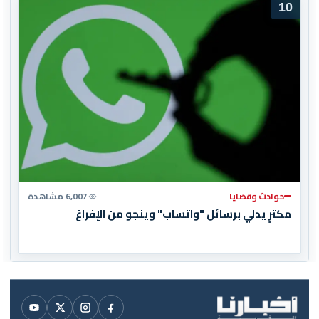
10
حوادث وقضايا
6,007 مشاهدة
مكترٍ يدلي برسائل "واتساب" وينجو من الإفراغ