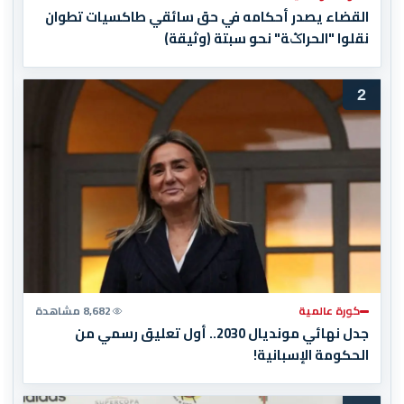
القضاء يصدر أحكامه في حق سائقي طاكسيات تطوان
نقلوا "الحراݣة" نحو سبتة (وثيقة)
2
كورة عالمية
8,682 مشاهدة
جدل نهائي مونديال 2030.. أول تعليق رسمي من
الحكومة الإسبانية!