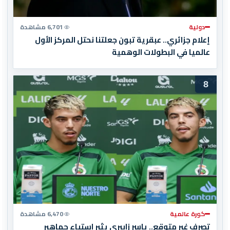
دولية
6,701 مشاهدة
إعلام جزائري.. عبقرية تبون جعلتنا نحتل المركز الأول
عالميا في البطولات الوهمية
8
كورة عالمية
6,470 مشاهدة
تصرف غير متوقع.. ياسر زابيري يثير استياء جماهير