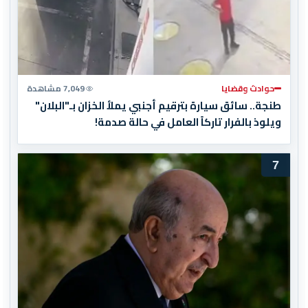
حوادث وقضايا
7,049 مشاهدة
طنجة.. سائق سيارة بترقيم أجنبي يملأ الخزان بـ"البلان"
ويلوذ بالفرار تاركاً العامل في حالة صدمة!
7