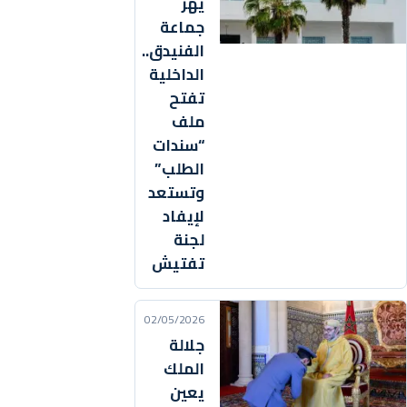
يهز
جماعة
الفنيدق..
الداخلية
تفتح
ملف
“سندات
الطلب”
وتستعد
لإيفاد
لجنة
تفتيش
02/05/2026
جلالة
الملك
يعين