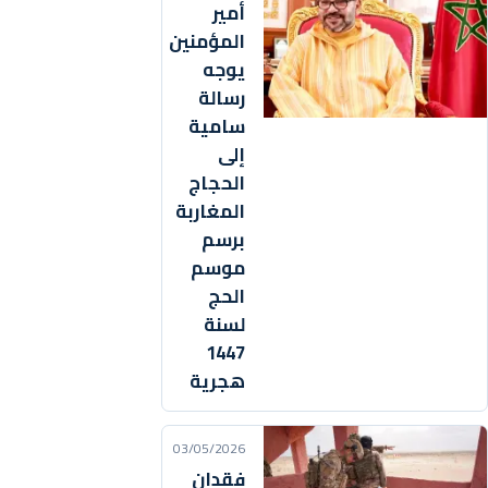
أمير
المؤمنين
يوجه
رسالة
سامية
إلى
الحجاج
المغاربة
برسم
موسم
الحج
لسنة
1447
هجرية
03/05/2026
فقدان