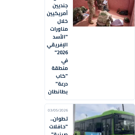
جنديين
أمريكيين
خلال
مناورات
"الأسد
الإفريقي
2026"
في
منطقة
"كاب
درعة"
بطانطان
03/05/2026
تطوان..
"حافلات
صينية"