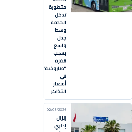
متطورة
تدخل
الخدمة
وسط
جدل
واسع
بسبب
قفزة
"صاروخية"
في
أسعار
التذاكر
02/05/2026
زلزال
إداري