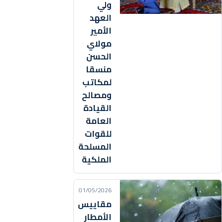
ولي
العهد
الأمير
مولاي
الحسن
منسقا
لمكاتب
ومصالح
القيادة
العامة
للقوات
المسلحة
الملكية
01/05/2026
مقاييس
الأمطار