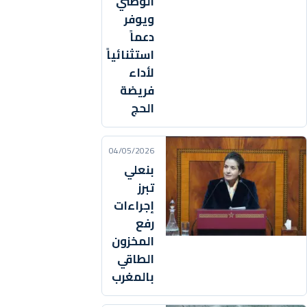
الوطني
ويوفر
دعماً
استثنائياً
لأداء
فريضة
الحج
04/05/2026
بنعلي
تبرز
إجراءات
رفع
المخزون
الطاقي
بالمغرب