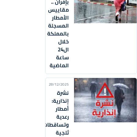
بإفران ..
مقاييس
الأمطار
المسجلة
بالمملكة
خلال
ال24
ساعة
الماضية
28/12/2025
نشرة
إنذارية:
أمطار
رعدية
وتساقطات
ثلجية