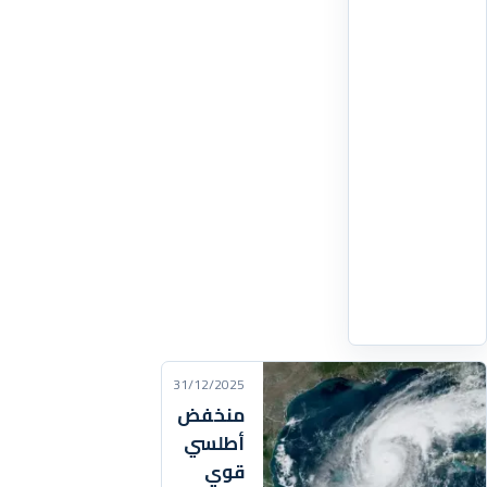
السنة
المالية
2025،
بلغ
مجموعهم
ثمانية
آلاف
وتسعمائة
وثلاثة
عشر
اقرأ
التفاصيل
‹
31/12/2025
منخفض
أطلسي
قوي