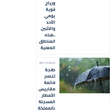
ورياح
قوية
يومي
الأحد
والاثنين
..هذه
المناطق
المعنية
28/12/2025
طنجة
تتصدر
قائمة
مقاييس
الأمطار
المسجلة
بالمملكة