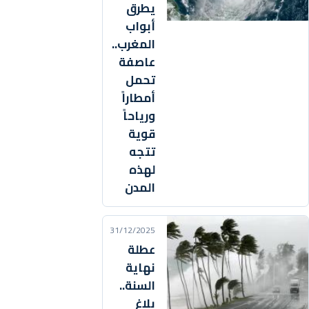
يطرق
أبواب
المغرب..
عاصفة
تحمل
أمطاراً
ورياحاً
قوية
تتجه
لهذه
المدن
31/12/2025
عطلة
نهاية
السنة..
بلاغ