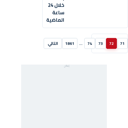
خلال 24
ساعة
الماضية
71
72
73
74
…
1861
التالي