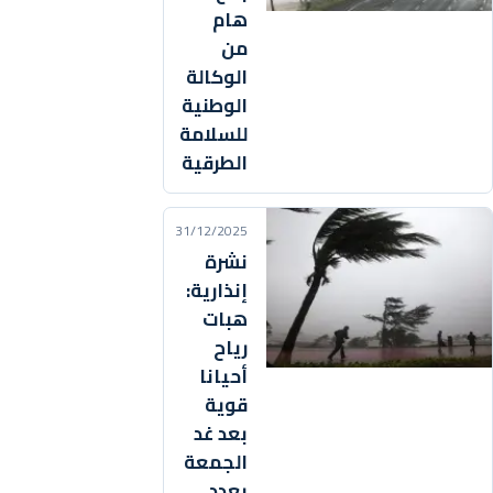
هام
من
الوكالة
الوطنية
للسلامة
الطرقية
31/12/2025
نشرة
إنذارية:
هبات
رياح
أحيانا
قوية
بعد غد
الجمعة
بعدد