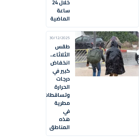
خلال 24
ساعة
الماضية
30/12/2025
طقس
الثلاثاء..
انخفاض
كبير في
درجات
الحرارة
وتساقطات
مطرية
في
هذه
المناطق