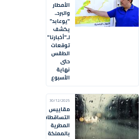
الأمطار
والبرد..
"يوعابد"
يكشف
لـ"أخبارنا"
توقعات
الطقس
حتى
نهاية
الأسبوع
30/12/2025
مقاييس
التساقطات
المطرية
بالمملكة