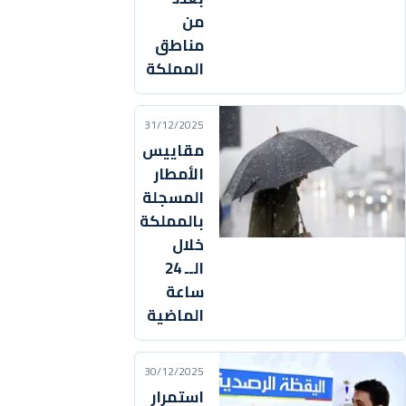
من
مناطق
المملكة
31/12/2025
مقاييس
الأمطار
المسجلة
بالمملكة
خلال
الــ 24
ساعة
الماضية
30/12/2025
استمرار