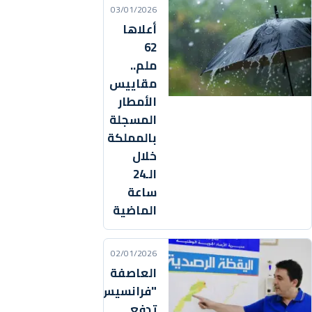
03/01/2026
أعلاها
62
ملم..
مقاييس
الأمطار
المسجلة
بالمملكة
خلال
الـ24
ساعة
الماضية
02/01/2026
العاصفة
"فرانسيس"
تدفع