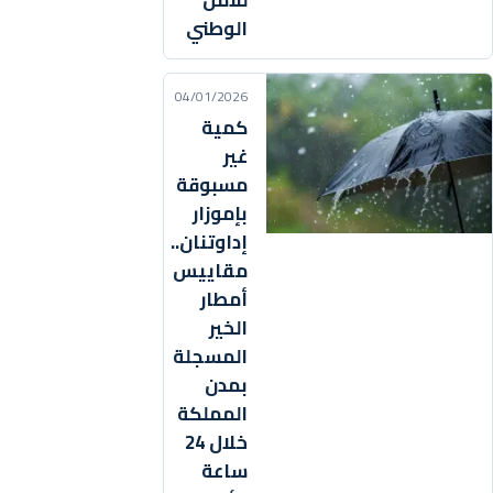
للأمن
الوطني
04/01/2026
كمية
غير
مسبوقة
بإموزار
إداوتنان..
مقاييس
أمطار
الخير
المسجلة
بمدن
المملكة
خلال 24
ساعة