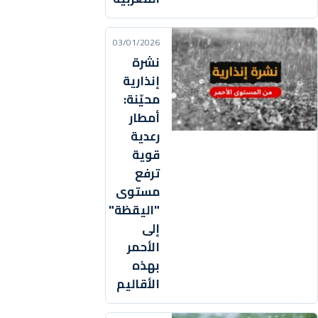
03/01/2026
نشرة
إنذارية
محيّنة:
أمطار
رعدية
قوية
ترفع
مستوى
"اليقظة"
إلى
الأحمر
بهذه
الأقاليم