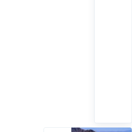
حسب
المديرية
العامة
للأرصاد
الجوية:
-
بني
ملال:
33
ملم
-
إفران:
30
ملم
-
اقرأ
التفاصيل
‹