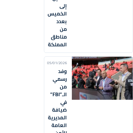
إلى
الخميس
بعدد
من
مناطق
المملكة
05/01/2026
وفد
رسمي
من
الـ”FBI”
في
ضيافة
المديرية
العامة