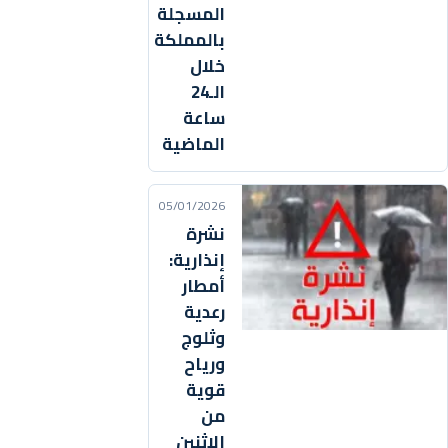
المسجلة
بالمملكة
خلال
الـ24
ساعة
الماضية
05/01/2026
نشرة
إنذارية:
أمطار
رعدية
وثلوج
ورياح
قوية
من
الاثنين