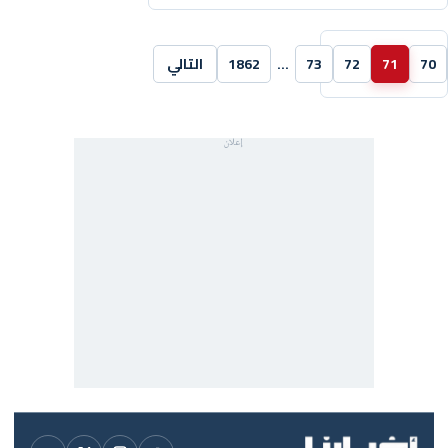
70
71
72
73
…
1862
التالي