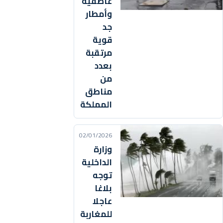
عاصفية
وأمطار
جد
قوية
مرتقبة
بعدد
من
مناطق
المملكة
02/01/2026
وزارة
الداخلية
توجه
بلاغا
عاجلا
للمغاربة