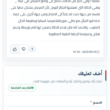
عقلية ! وفي كثير من الحالات نحتاج الى وضع المريض في عزلة _
وهي الحالة التي تعيشها الجزائر اليوم_لأن المريض يشكل خطرا على
نفسه من جهة حيث قد يلجأ الى الانتحار ومن جهة أخرى على غيره
كما هو الشأن مع مالي ،موريتانيا،فرنسا ،اسبانيا وبطبيعة الحال
المغرب ، والحمد لله فان هذه الحالة يضمن لها ناصر بوريطة وعمر
هلال وغيرهما الرعاية الطبية المطلوبة
1
2025/05/25 - 01:55
أضف تعليقك
شارك رأيك بوضوح واحترام. تُراجع التعليقات قبل ظهورها للقراء.
النشر بعد المراجعة
الاسم
*
اترك هذا الحقل فارغاً