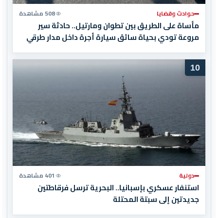
حوادث وقضايا
508 مشاهدة
مأساة على الطريق بين تطوان ومارتيل.. حادثة سير
مروعة تودي بحياة سائق سيارة أجرة داخل مدار طرقي
10
دولية
401 مشاهدة
استنفار عسكري بإسبانيا.. البحرية ترسل فرقاطتين
جديدتين إلى سبتة المحتلة