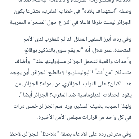
اللاذعة، واستفزازاته الشرسة، وادعاءاته الباطلة، ضد ما
وصفه "استهداف بلاده" في خطاب المغرب، متذرعا بكون
الجزائر ليست طرفا فاعلا في النزاع حول الصحراء المغربية.
وفي رده، أبرز السفير الممثل الدائم للمغرب لدى الأمم
المتحدة، عمر هلال، أنه "لم يقم سوى بالتذكير بوقائع
وأحداث واقعية تتحمل الجزائر مسؤوليتها علنا". وأضاف
متسائلا: "من أنشأ +البوليساريو+؟ بالطبع الجزائر. أين يوجد
هذا الكيان؟ على التراب الجزائري. من يموله؟ الجزائر. من
يقود الحملات الدبلوماسية ضد المغرب؟ الجزائر أيضا".
ولهذا السبب، يضيف السفير، ورد اسم الجزائر خمس مرات
في كل واحد من قرارات مجلس الأمن الأخيرة.
وفي معرض رده على الادعاء بصفة "ملاحظ" للجزائر، لاحظ