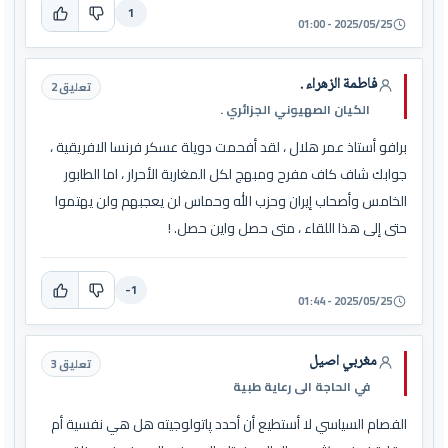
1
2025/05/25 - 01:00
فاطمة الزهراء .
تعليق 2
الكيان الصهيوني الجزائري .
برافو أستاذ عمر هلال ، لقد أفحمت دويلة عسكر فرنسا الافريقية ،
جوابك شاف كاف مفرح ومبهج لكل المغاربة الأحرار ، اما الطابور
الخامس وأصحاب إيران وحزب الله وحماس لن يعجبهم ولن يهتموا
حتى إلى هذا اللقاء ، متى حصل واين حصل. !
-1
2025/05/25 - 01:44
مغربي اصيل
تعليق 3
في الحاجة الى رعاية طبية
الفصام السياسي لا أستطيع أن أحدد پاتولوجيته هل هي نفسية أم