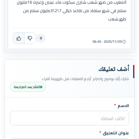
المغرب من ضهر شعب شترى سكوت ماء عينين وغيره 16مليون
سنتم في شهر ستفاد من تقاعد خيالي 7\2\3مليون سنتم من
ظهر،شعب
0
2025/11/30 - 06:45
أضف تعليقك
شارك رأيك بوضوح واحترام. تُراجع التعليقات قبل ظهورها للقراء.
النشر بعد المراجعة
الاسم
*
اترك هذا الحقل فارغاً
عنوان التعليق
*