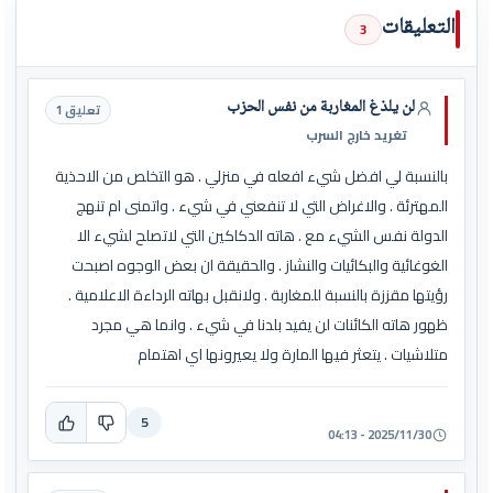
التعليقات
3
لن يلذغ المغاربة من نفس الحزب
تعليق 1
تغريد خارج السرب
بالنسبة لي افضل شيء افعله في منزلي . هو التخلص من الاحذية
المهترئة . والاغراض التي لا تنفعني في شيء . واتمنى ام تنهج
الدولة نفس الشيء مع . هاته الدكاكين التي لاتصلح لشيء الا
الغوغائية والبكائيات والنشاز . والحقيقة ان بعض الوجوه اصبحت
رؤيتها مقززة بالنسبة للمغاربة . ولانقبل بهاته الرداءة الاعلامية .
ظهور هاته الكائنات لن يفيد بلدنا في شيء . وانما هي مجرد
متلاشيات . يتعثر فيها المارة ولا يعيرونها اي اهتمام
5
2025/11/30 - 04:13