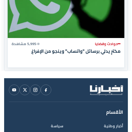
حوادث وقضايا
5,995 مشاهدة
مكترٍ يدلي برسائل "واتساب" وينجو من الإفراغ
الأقسام
أخبار وطنية
سياسة