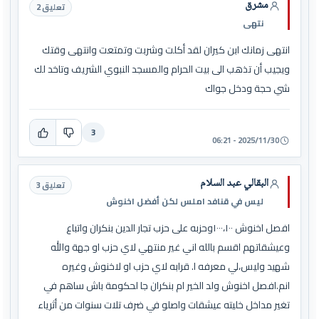
مشرق
تعليق 2
نتهى
انتهى زمانك ابن كيران لقد أكلت وشربت وتمتعت وانتهى وقتك
ويجيب أن تذهب الى بيت الحرام والمسجد النبوي الشريف وتاخد لك
شي حجة ودخل جواك
3
2025/11/30 - 06:21
البقالي عبد السلام
تعليق 3
ليس في قنافد املس لكن أفضل اخنوش
افصل اخنوش ١٠٠٠،١٠٠وحزبه على حزب تجار الدين بنكران واتباع
وعيشقاتهم اقسم بالله اني غير منتهي لاي حزب او جهة والله
شهيد وليس،لي معرفه ا. قرابه لاي حزب او لاخنوش وغيره
انم.افصل اخنوش ولد الخير ام بنكران جا لحكومة باش ساهم في
تغير مداخل خليته عيشقات واصلو في ضرف تلات سنوات من أثرياء