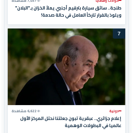
حوادث وقضايا
7,037 مشاهدة
طنجة.. سائق سيارة بترقيم أجنبي يملأ الخزان بـ"البلان"
ويلوذ بالفرار تاركاً العامل في حالة صدمة!
7
دولية
6,622 مشاهدة
إعلام جزائري.. عبقرية تبون جعلتنا نحتل المركز الأول
عالميا في البطولات الوهمية