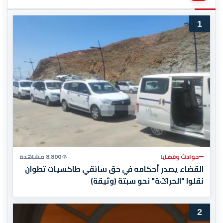
1
حوادث وقضايا
8,800 مشاهدة
القضاء يصدر أحكامه في حق سائقي طاكسيات تطوان
نقلوا "الحراݣة" نحو سبتة (وثيقة)
2