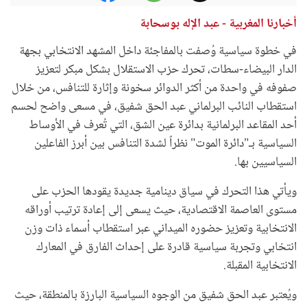
أخبارنا المغربية - عبد الإله بوسحابة
في خطوة سياسية وُصفت بالمفاجئة داخل المشهد الانتخابي بجهة
الدار البيضاء-سطات، تحرك حزب الاستقلال بشكل مبكر لتعزيز
صفوفه في واحدة من أكثر الدوائر سخونة وإثارة للتنافس، من خلال
استقطاب النائب البرلماني عبد الحق شفيق، في مسعى واضح لحسم
أحد المقاعد البرلمانية بدائرة عين الشق، التي تُعرف في الأوساط
السياسية بـ"دائرة الموت" نظراً لشدة التنافس بين أبرز الفاعلين
السياسيين بها.
ويأتي هذا التحرك في سياق دينامية جديدة يقودها الحزب على
مستوى العاصمة الاقتصادية، حيث يسعى إلى إعادة ترتيب أوراقه
الانتخابية وتعزيز حضوره الميداني عبر استقطاب أسماء ذات وزن
انتخابي وتجربة سياسية قادرة على إحداث الفارق في المعارك
الانتخابية المقبلة.
ويُعتبر عبد الحق شفيق من الوجوه السياسية البارزة بالمنطقة، حيث