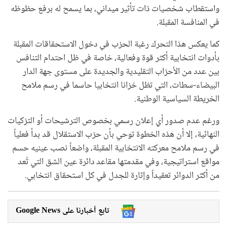
واستقطاب شخصيات ذات تأثير ميداني، بما يسمح له برفع حظوظه
في المنافسة المقبلة.
كما يعكس هذا التحرك رغبة الحزب في دخول الاستحقاقات المقبلة
بأدوات انتخابية أكثر قوة وفعالية، خاصة في ظل احتدام التنافس
بين عدد من الأحزاب التقليدية والجديدة على مستوى جهة الدار
البيضاء-سطات، التي تظل خزانا انتخابيا حاسما في رسم ملامح
الخريطة السياسية الوطنية.
ورغم عدم صدور أي إعلان رسمي بخصوص الترشيحات أو التزكيات
النهائية، إلا أن هذه الخطوة توحي بأن حزب الاستقلال قد بدأ فعلياً
في رسم ملامح معركته الانتخابية المقبلة، واضعاً نصب عينيه حسم
مواقع استراتيجية، وفي مقدمتها مقاعد دائرة عين الشق التي تُعد
من أكثر الدوائر تعقيداً وإثارة للجدل في كل استحقاق انتخابي.
Google News تابع أخبارنا على