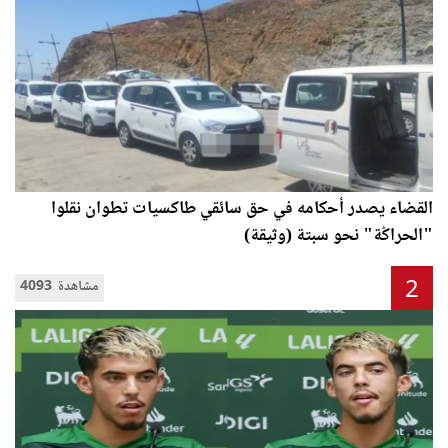
القضاء يصدر أحكامه في حق سائقي طاكسيات تطوان نقلوا
"الحراݣة" نحو سبتة (وثيقة)
2
4093 مشاهدة