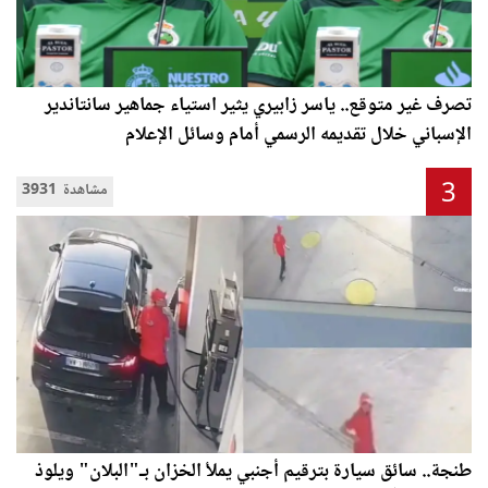
تصرف غير متوقع.. ياسر زابيري يثير استياء جماهير سانتاندير
الإسباني خلال تقديمه الرسمي أمام وسائل الإعلام
3
3931 مشاهدة
طنجة.. سائق سيارة بترقيم أجنبي يملأ الخزان بـ"البلان" ويلوذ