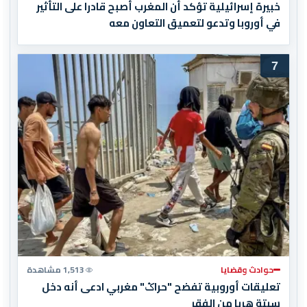
خبيرة إسرائيلية تؤكد أن المغرب أصبح قادرا على التأثير
في أوروبا وتدعو لتعميق التعاون معه
7
حوادث وقضايا
1,513 مشاهدة
تعليقات أوروبية تفضح "حراݣ" مغربي ادعى أنه دخل
سبتة هربا من الفقر