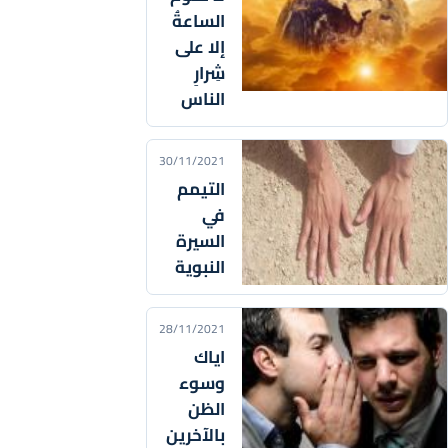
الساعةُ
إلا على
شِرارِ
الناس
30/11/2021
التيمم
في
السيرة
النبوية
28/11/2021
اياك
وسوء
الظن
بالآخرين