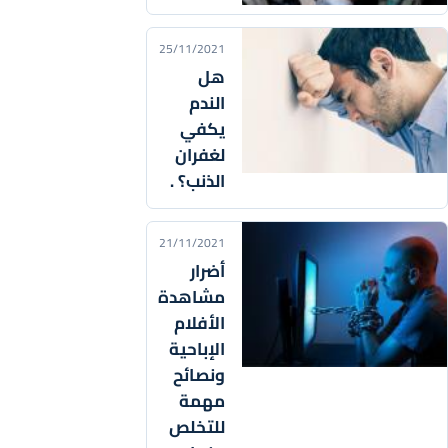
25/11/2021
هل
الندم
يكفي
لغفران
الذنب؟ .
21/11/2021
أضرار
مشاهدة
الأفلام
الإباحية
ونصائح
مهمة
للتخلص