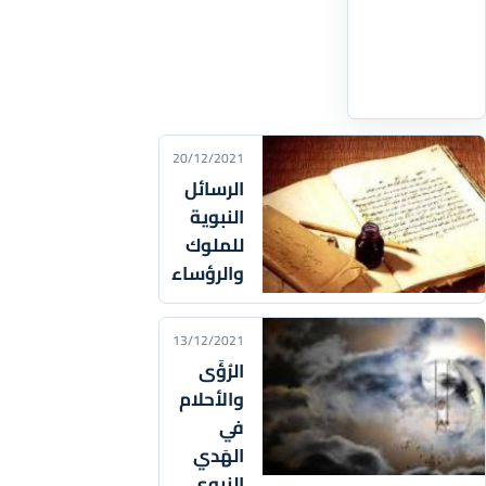
الدراسات
اقرأ
التفاصيل
‹
20/12/2021
الرسائل
النبوية
للملوك
والرؤساء
13/12/2021
الرُؤَى
والأحلام
في
الهَدي
النبوي