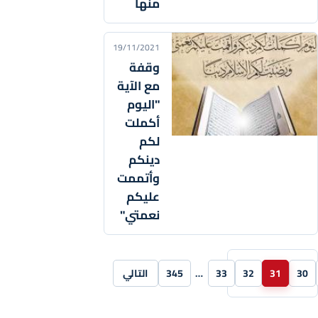
منها
19/11/2021
وقفة
مع الآية
"اليوم
أكملت
لكم
دينكم
وأتممت
عليكم
نعمتي"
30
31
32
33
…
345
التالي