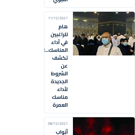
11/12/2021
هام
للراغبين
في أداء
المناسك...السعودية
تكشف
عن
الشروط
الجديدة
لأداء
مناسك
العمرة
08/12/2021
أبْواب