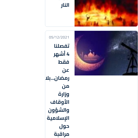
النار
05/12/2021
تفصلنا
4 أشهر
فقط
عن
رمضان...بلاغ
من
وزارة
الأوقاف
والشؤون
الإسلامية
حول
مراقبة