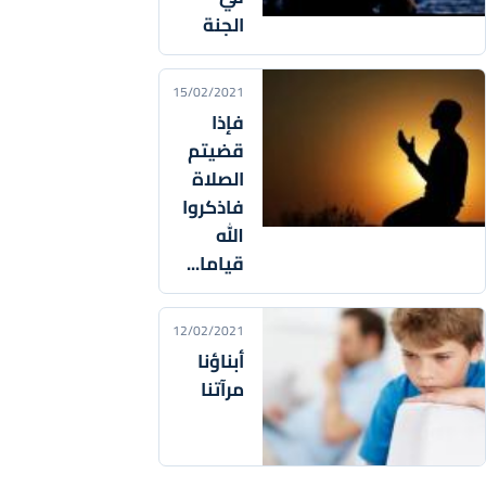
الجنة
15/02/2021
فإذا
قضيتم
الصلاة
فاذكروا
الله
قياما...
12/02/2021
أبناؤنا
مرآتنا