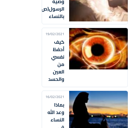
وصية
الرسول(ص)
بالنساء
19/02/2021
كيف
أحفظ
نفسي
من
العين
والحسد
16/02/2021
بماذا
وعد الله
النساء
في