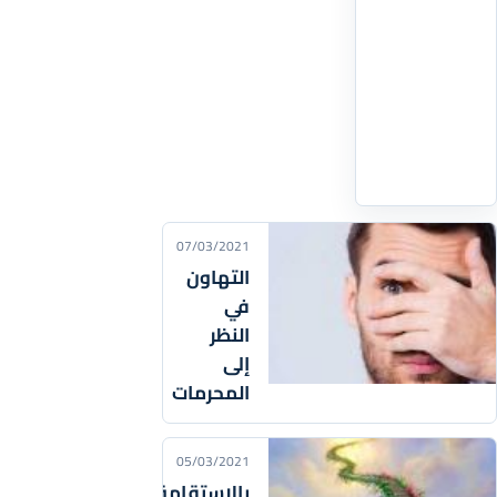
خاطئٌ؛
حيث
تتنوّع
الأموال
الربويّة
اقرأ
التفاصيل
‹
07/03/2021
التهاون
في
النظر
إلى
المحرمات
05/03/2021
بالاستقامة