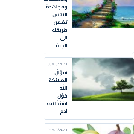
ومجاهدة
النفس
تضمن
طريقك
الى
الجنة
03/03/2021
سؤالُ
الملائكة
الله
حَوْل
اسْتِخْلافِ
آدَم
01/03/2021