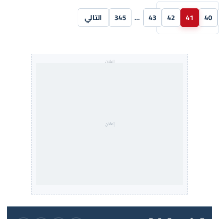
40
41
42
43
…
345
التالي