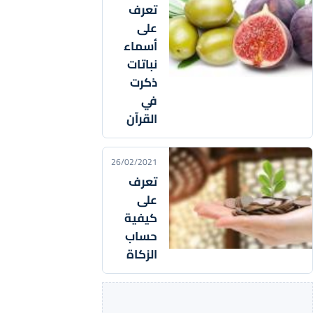
تعرف
على
أسماء
نباتات
ذكرت
في
القرآن
26/02/2021
تعرف
على
كيفية
حساب
الزكاة