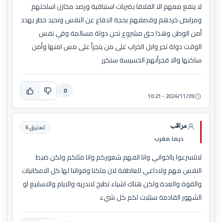
لا ينفع معهم الا الفلاقا بضربات استباقية ورصد مخازن اسلحتهم
ومرابض خردهم وقصفهم بحجة الدفاع عن النفس وتحيد خطر يهدد
أمن الوطن وهذا حق مشروع نحن دولة مسالمة وفي نفس
الوقت دولة تجر وابل الخراب على من يتجرأ على مس امنها وأمن
ساكنها والا فجرأتهم الخسيسة ستكرر
0
2024/11/09 - 10:21
مراقب
تعليق 6
ديما مغرب
لاتتسرعوا يااخواني وانا اتفهم شعوركم وانا مثلكم ولكن ضبط
النفس مهم ولاداعي للعاطفة لان ملكنا وقواتنا لها كل الامكانيات
والقوة والعدة ولكن هناك اشياء تطبخ لاندريه والايام والاسابيع او
الشهور القادمة ستثبت لكم كل شيء