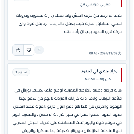
مغربي مرابطي قح
كيف لم ترصد من طرف الجيش واننا نملك ردارات متطورة ودرونات
تحمي المناطق العازلة كيف يعقل ذلك يجب الرد بكل قوة واي
حركة قرب للحدود يجب ان يأخذ حقه
5
2024/11/09 - 08:46
انا جندي في الحدود
تعليق 3
حان وقت الحسم
هاته فرصة ذهبية للخارجية المغربية لوضع ملف تصنيف بوزبال في
قائمة الارهاب وايضا ادانة كبرانات المرادية لانهم من سمح بهذا
الهجوم والغرض من هذا هو دفع البول خاريو للموت قصد التخلص
منهم ،لانهم اصبحوا خنجرا في حلق كبرانات ام حسن ، والمغرب اليوم
في موقع قوة واليوم تمت المصادقة على تحريك الجيش المغربي
نحو المنطقة العازلةلان موريتانيا ضعيفة جدا عسكريا ،والجيش