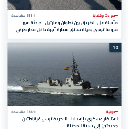
حوادث وقضايا
611 مشاهدة
مأساة على الطريق بين تطوان ومارتيل.. حادثة سير
مروعة تودي بحياة سائق سيارة أجرة داخل مدار طرقي
10
دولية
486 مشاهدة
استنفار عسكري بإسبانيا.. البحرية ترسل فرقاطتين
جديدتين إلى سبتة المحتلة