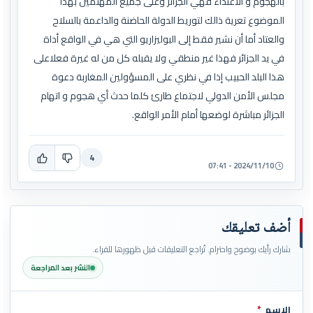
بالهجوم و الاعتداء فهي الجزائر وعلى جميع المهتمين بهذا
الموضوع تعرية ذالك لتوريط الدولة الحاضنة والداعمة بالسلاح
والعتاد أما أن نشير فقط إلى البوليزاريو التي هي في الواقع أداة
في يد الجزائر فهذا غير منطقي ولا يقبله كل من له غيرة فعلاعلى
هذا البلد الحبيب إذا في نظري على المسؤولين المغاربة دعوة
مجلس الأمن الدولي لاجتماع طارئ كلما حدث أي هجوم و اتهام
الجزائر مباشرة لوضعها أمام الأمر الواقع.
4
2024/11/10 - 07:41
أضف تعليقك
شارك رأيك بوضوح واحترام. تُراجع التعليقات قبل ظهورها للقراء.
النشر بعد المراجعة
الاسم
*