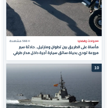
حوادث وقضايا
566 مشاهدة
مأساة على الطريق بين تطوان ومارتيل.. حادثة سير
مروعة تودي بحياة سائق سيارة أجرة داخل مدار طرقي
10