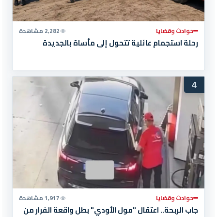
حوادث وقضايا
2,282 مشاهدة
رحلة استجمام عائلية تتحول إلى مأساة بالجديدة
4
حوادث وقضايا
1,917 مشاهدة
جاب الربحة.. اعتقال "مول الأودي" بطل واقعة الفرار من