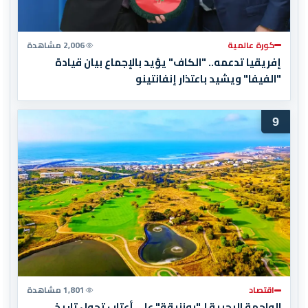
كورة عالمية
2,006 مشاهدة
إفريقيا تدعمه.. "الكاف" يؤيد بالإجماع بيان قيادة
"الفيفا" ويشيد باعتذار إنفانتينو
9
اقتصاد
1,801 مشاهدة
الواجهة البحرية لـ"بوزنيقة" على أعتاب تحول تاريخي..