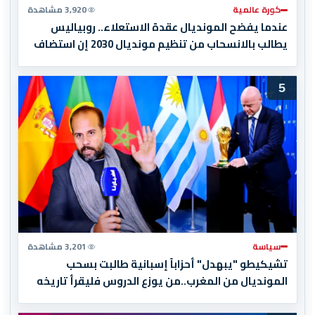
كورة عالمية
3,920 مشاهدة
عندما يفضح المونديال عقدة الاستعلاء.. روبياليس
يطالب بالانسحاب من تنظيم مونديال 2030 إن استضاف
المغرب المباراة النهائية!
5
سياسة
3,201 مشاهدة
تشيكيطو "يبهدل" أحزاباً إسبانية طالبت بسحب
المونديال من المغرب..من يوزع الدروس فليقرأ تاريخه
أولاً