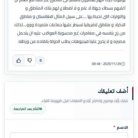
اغلبهم بسطاء جهلة لا علم و لا اضطلاع لهم بتلك المناطق و
والتوترات التي تحيط بها ....على سبيل المثال افغانستان و مناطق
الاكراد و مناطق لافريقيا تسيطر عليها جماعات متمردة ووو....لذلك
من زج بنفسه في مغامرات غير محسوبة العواقب عليه ان يتحمل
مصيره و لا يخرج علينا فيديوهات يطلب الدولة بانقاده من ورطته
0
2025/11/29 - 08:48
أضف تعليقك
شارك رأيك بوضوح واحترام. تُراجع التعليقات قبل ظهورها للقراء.
النشر بعد المراجعة
الاسم
*
اترك هذا الحقل فارغاً