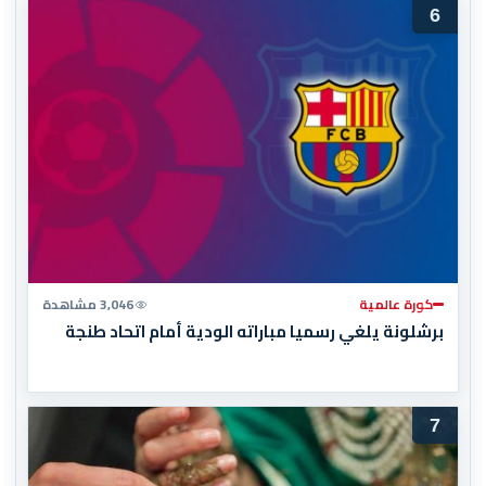
6
كورة عالمية
3,046 مشاهدة
برشلونة يلغي رسميا مباراته الودية أمام اتحاد طنجة
7