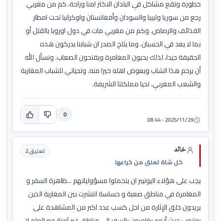
خطورة وتقع مشاكل في البلدان الاكثر امنا وراحة، كم من مغربي
رجع من سوريا وليبيا والسودان وأفغانستان واوكرانيا تحت امطار
القذائف والرصاص. وكم من مغربي مات في دول اوروبا بالقتل أو
بما لا يعد في الحسبان. وما يثلج الصدر ان شبابنا يدركون هذه
الحقيقة جيدا، لذلك يحبون المغامرة ويقتحون الصعاب. ونسأل الله
أن يرحم هذا الشاب ويعوض اهله خيرا منه. وتحياتي للشباب المغاربة
والشعب المغربي. تحيا مملكتنا الشريفة.
0
2025/11/29 - 08:44
خالد
تعليق 2
كل شاة تعلق من كراعها
يجب على هؤلاء اليوتيبر ان يتحملوا مسؤولياتهم ...ظاهرة السفر و
المغامرة في مناطق صعبة و حساسة انتشرت بين المغاربة الذين
يريدون خلق الإثارة من اجل كسب عدد اكبر من المشاهدة على
يوتيوب حيث أنهم يغامرون بالسفر الى مناطق غير آمنة مع العلم ان