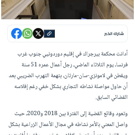
شارك الخبر
أدانت محكمة بيرجراك في إقليم دوردونيي جنوب غرب
فرنسا، يوم الثلاثاء الماضي، رجل أعمال عمره 51 سنة
ويقطن في لامونزي-سان-مارتان، بتهمة التهرب الضريبي بعد
أن حاول مواصلة نشاطه التجاري بشكل خفي رغم إفلاسه
القضائي السابق.
وتعود وقائع القضية إلى الفترة بين 2018 و2020، حيث
واصل المعني بالأمر نشاطه في مجال الأعمال الزراعية بشكل