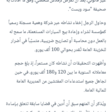
غير قانوني، بعد أن تعرض لإفلاس شخصي، وفق ما أفادت به
صحيفة "سود ويست".
وحاول الرجل إخفاء نشاطه عبر شركة وهمية مسجلة رسمياً
كمؤسسة لشراء وإعادة بيع السيارات المستعملة، ما سمح له
بالعمل دون محاسبة أو تصاريح ضريبية، متسبّباً في أضرار
للخزينة العامة تُقدر بحوالي 100 ألف يورو.
وأظهرت التحقيقات أن نشاطه كان مستمراً، إذ بلغ حجم
معاملاته السنوية ما بين 120 و180 ألف يورو، في حين
تجاهل جميع استدعاءات المفتشين من المديرية العامة
للمالية العامة.
ويُذكر أن المتهم سبق أن أُدين في قضايا سابقة تتعلق بـإساءة