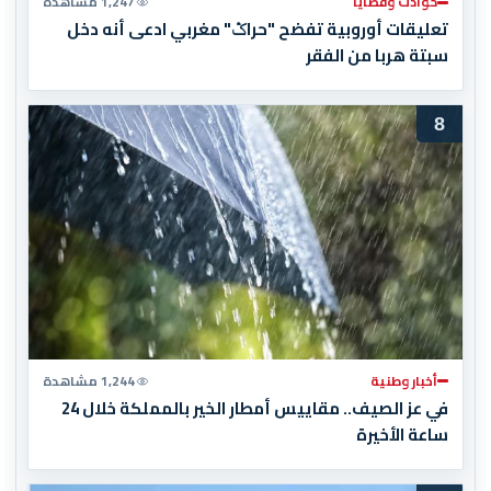
حوادث وقضايا
1,247 مشاهدة
تعليقات أوروبية تفضح "حراݣ" مغربي ادعى أنه دخل
سبتة هربا من الفقر
8
أخبار وطنية
1,244 مشاهدة
في عز الصيف.. مقاييس أمطار الخير بالمملكة خلال 24
ساعة الأخيرة