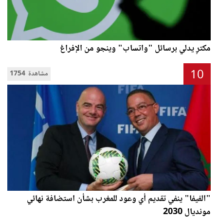
مكترٍ يدلي برسائل "واتساب" وينجو من الإفراغ
10
1754 مشاهدة
"الفيفا" ينفي تقديم أي وعود للمغرب بشأن استضافة نهائي
مونديال 2030