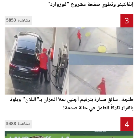
إنفانتينو وتطوي صفحة مشروع "فوروارد"
3
5853 مشاهدة
طنجة.. سائق سيارة بترقيم أجنبي يملأ الخزان بـ"البلان" ويلوذ
بالفرار تاركاً العامل في حالة صدمة!
4
5483 مشاهدة