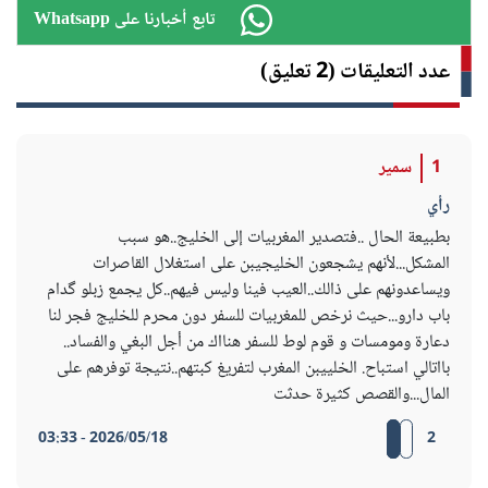
Whatsapp تابع أخبارنا على
عدد التعليقات (2 تعليق)
1
سمير
رأي
بطبيعة الحال ..فتصدير المغربيات إلى الخليج..هو سبب
المشكل...لأنهم يشجعون الخليجيبن على استغلال القاصرات
ويساعدونهم على ذالك..العيب فينا وليس فيهم..كل يجمع زبلو گدام
باب دارو...حيث نرخص للمغربيات للسفر دون محرم للخليج فجر لنا
دعارة ومومسات و قوم لوط للسفر هنااك من أجل البغي والفساد..
بااتالي استباح. الخلييبن المغرب لتفريغ كبتهم..نتيجة توفرهم على
المال...والقصص كثيرة حدثت
2026/05/18 - 03:33
2