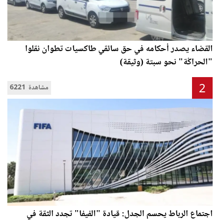
القضاء يصدر أحكامه في حق سائقي طاكسيات تطوان نقلوا
"الحراݣة" نحو سبتة (وثيقة)
2
6221 مشاهدة
اجتماع الرباط يحسم الجدل: قيادة "الفيفا" تجدد الثقة في