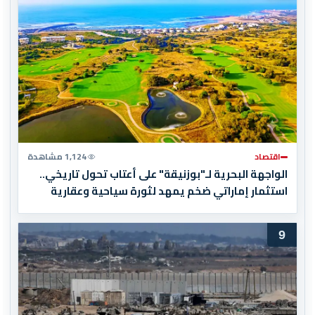
اقتصاد
1,124 مشاهدة
الواجهة البحرية لـ"بوزنيقة" على أعتاب تحول تاريخي..
استثمار إماراتي ضخم يمهد لثورة سياحية وعقارية
9