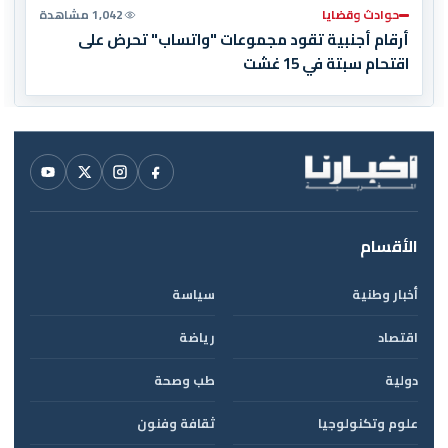
حوادث وقضايا
1,042 مشاهدة
أرقام أجنبية تقود مجموعات "واتساب" تحرض على
اقتحام سبتة في 15 غشت
الأقسام
أخبار وطنية
سياسة
اقتصاد
رياضة
دولية
طب وصحة
علوم وتكنولوجيا
ثقافة وفنون