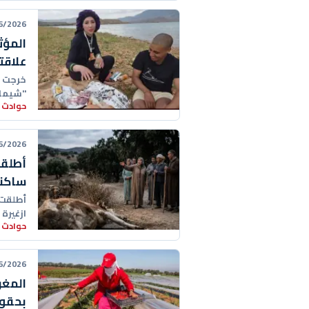
26 21:28:00
المؤث
علاقت
خرجت ص
"شيماء
حوادث 
على من
26 17:07:00
أطلقو
ساكنة
أطلقت س
ازغيرة
حوادث 
خلفية
26 16:37:00
المغر
بحقول