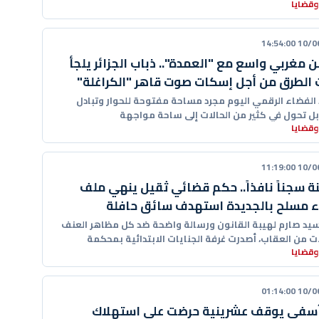
وقضايا
10/06/20
 مغربي واسع مع "العمدة".. ذباب الجزائر يلجأ
 الطرق من أجل إسكات صوت قاهر "الكراغلة"
 الفضاء الرقمي اليوم مجرد مساحة مفتوحة للحوار وتبادل
، بل تحول في كثير من الحالات إلى ساحة مواجهة
وقضايا
10/06/20
سنة سجناً نافذاً.. حكم قضائي ثقيل ينهي ملف
ء مسلح بالجديدة استهدف سائق حافلة
يد صارم لهيبة القانون ورسالة واضحة ضد كل مظاهر العنف
ات من العقاب، أصدرت غرفة الجنايات الابتدائية بمحكمة
وقضايا
ناف
10/06/20
سفي يوقف عشرينية حرضت على استهلاك