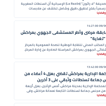
أوردت صحيفة "لا راثون" (La Razón) الإسبانية أن السلطات المغربية
رسمياً بفتح تحقيق دقيق وشامل للكشف عن ملابسات
وقضايا
09/06/20
ابقة: مرضى وأطر المستشفى الجهوي بمراكش
"تغذية"
 المكتب المحلي للنقابة الوطنية للصحة العمومية بالمركز
فائي الجهوي بمراكش المراسلة الصادرة عن إدارة المركز،
وقضايا
لقة بتوقف خدمة التغذية
09/06/20
المحكمة الإدارية بمراكش تقضي بعزل 4 أعضاء من
ماعة تسلطانت وتُبقي على 3 آخرين
محكمة الإدارية بمدينة مراكش، أمس الإثنين، بعزل أربعة
من مجلس جماعة تسلطانت التابعة لعمالة مراكش، وفي
وقضايا
م الرئيسة