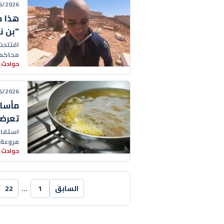
26 19:11:00
هذا م
"بن 
افتتحت 
محاكمة
حوادث 
خلفية
26 18:37:00
مأساة
تعرضه
استفاق
مروعة 
حوادث 
من
السابق
1
…
22