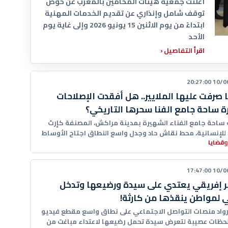
أعلنت جمعية هيئات المحامين بالمغرب عن خوض
توقف شامل وإنذاري عن تقديم الخدمات المهنية
ابتداءً من يوم الاثنين 15 يونيو 2026 وإلى غاية يوم
الأحد
اقرأ التفاصيل
‹
10/06/20
 صرفت عليها الملايير.. هل أفقدت الإصلاحات
رة ساحة جامع الفنا سحرها التاريخي؟
ساحة جامع الفناء الشهيرة بمدينة مراكش، المصنفة كإرث
للإنسانية، محط نقاش حاد وجدل واسع النطاق اجتاح الأوساط
وقضايا
ة
10/06/20
 إفريقي يعتدي على سيدة ورضيعها وتدخل
 لمواطن ينقذها من كارثة!
رواد منصات التواصل الاجتماعي على نطاق واسع مقطع فيديو
حظات عصيبة لتعرض سيدة تحمل رضيعها لاعتداء مباغت من