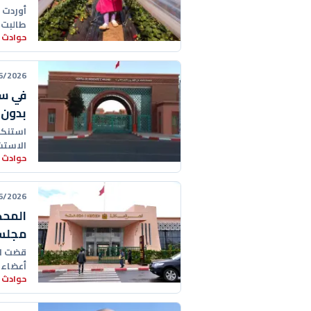
طالبت 
حوادث 
وظروف
26 14:27:00
في س
بدون 
استنكر
الاستش
حوادث 
والمتع
26 13:42:00
مجلس ج
قضت ال
أعضاء 
حوادث 
مقدمته