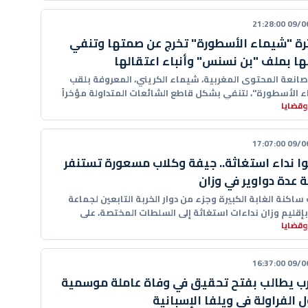
09/06/20
رة "شيماء الأسطورة" تخرج عن صمتها وتنفي
ها بملف "بن نسنس" وأنباء اعتقالها
انعة المحتوى المغربية، شيماء الكريني، المعروفة بلقب
 الأسطورة"، لتنفي بشكل قاطع الشائعات المتداولة مؤخراً
وقضايا
صات التواصل الاجتماعي
09/06/20
ا نداء استغاثة.. جيفة وكلاب مسعورة تستنفر
 عدة دواوير في وزان
اكنة الغابة الكبيرة وجزء من دوار الخربة التابعين لجماعة
 بإقليم وزان نداءات استغاثة إلى السلطات المختصة، على
وقضايا
09/06/20
ب يطالب بفتح تحقيق في وفاة عاملة موسمية
 الفراولة في ويلفا الإسبانية