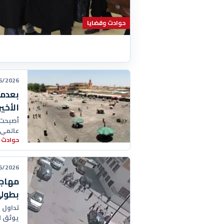
حوادث وقضايا
26 20:27:00
بعدما
الأخي
أصبحت 
عالمي 
حوادث 
المحلي
26 17:47:00
مهاجر
بطولي
تداول 
يوثق ل