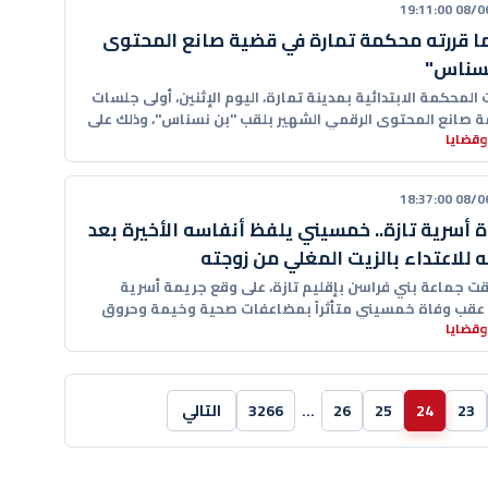
08/06/20
ا قررته محكمة تمارة في قضية صانع المحتوى
نسناس"
المحكمة الابتدائية بمدينة تمارة، اليوم الإثنين، أولى جلسات
 صانع المحتوى الرقمي الشهير بلقب "بن نسناس"، وذلك على
وقضايا
08/06/20
 أسرية تازة.. خمسيني يلفظ أنفاسه الأخيرة بعد
 للاعتداء بالزيت المغلي من زوجته
ت جماعة بني فراسن بإقليم تازة، على وقع جريمة أسرية
عقب وفاة خمسيني متأثراً بمضاعفات صحية وخيمة وحروق
وقضايا
23
24
25
26
…
3266
التالي