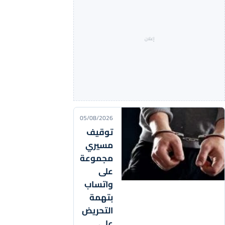
05/08/2026
توقيف
مسيري
مجموعة
على
واتساب
بتهمة
التحريض
على