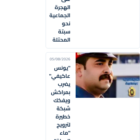
الهجرة
الجماعية
نحو
سبتة
المحتلة
05/08/2026
"يونس
عاكيفي"
يضرب
بمراكش
ويفكك
شبكة
خطيرة
لترويج
"ماء