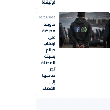
(وثيقة)
05/08/2026
تدوينة
محرضة
على
ارتكاب
جرائم
بسبتة
المحتلة
تجر
صاحبها
إلى
القضاء