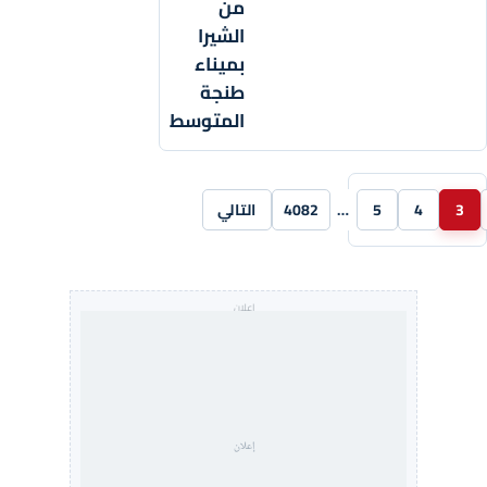
من
الشيرا
بميناء
طنجة
المتوسط
3
4
5
…
4082
التالي