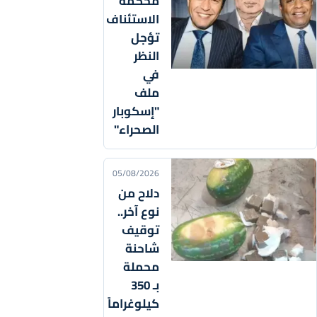
محكمة
الاستئناف
تؤجل
النظر
في
ملف
"إسكوبار
الصحراء"
05/08/2026
دلاح من
نوع آخر..
توقيف
شاحنة
محملة
بـ 350
كيلوغراماً