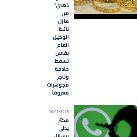
ذهبي"
من
منزل
نائبة
الوكيل
العام
بفاس
تُسقط
خادمة
وتاجر
مجوهرات
معروفاً
06/08/2026
مكترٍ
يدلي
برسائل