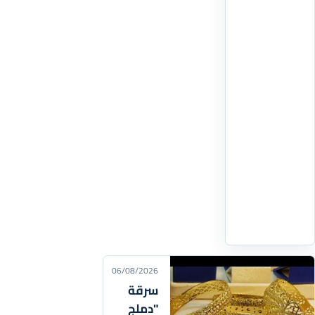
بإخضاع
شخص
متابع
في
قضية
مرتبطة
بالتعامل
بالشيك
للمراقبة
القضائية
بواسطة
السوار
اقرأ
التفاصيل
‹
06/08/2026
سرقة
"دملج