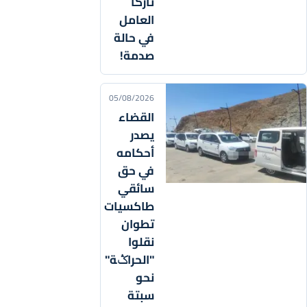
تاركاً
العامل
في حالة
صدمة!
05/08/2026
القضاء
يصدر
أحكامه
في حق
سائقي
طاكسيات
تطوان
نقلوا
"الحراݣة"
نحو
سبتة