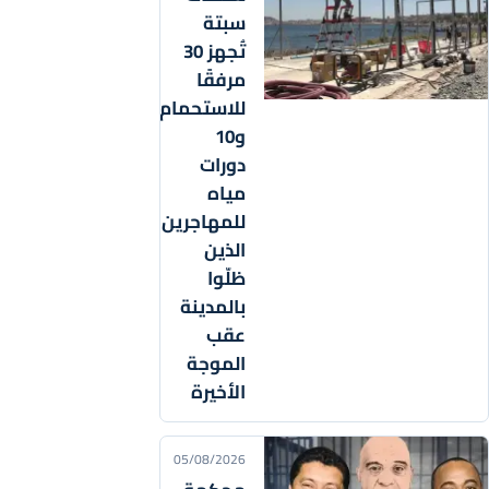
سبتة
تُجهز 30
مرفقًا
للاستحمام
و10
دورات
مياه
للمهاجرين
الذين
ظلّوا
بالمدينة
عقب
الموجة
الأخيرة
05/08/2026