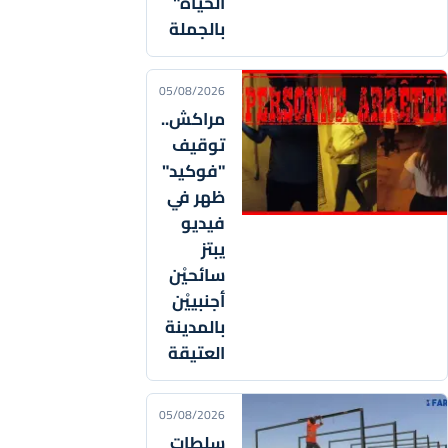
الحياة"
بالجملة
05/08/2026
مراكش..
توقيف
"فوكيد"
ظهر في
فيديو
يبتز
سائحيْن
أجنبييْن
بالمدينة
العتيقة
05/08/2026
سلطات