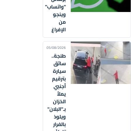
"واتساب"
وينجو
من
الإفراغ
05/08/2026
طنجة..
سائق
سيارة
بترقيم
أجنبي
يملأ
الخزان
بـ"البلان"
ويلوذ
بالفرار